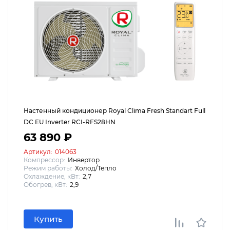
Настенный кондиционер Royal Clima Fresh Standart Full
DC EU Inverter RCI-RFS28HN
63 890 ₽
Артикул:
014063
Компрессор:
Инвертор
Режим работы:
Холод/Тепло
Охлаждение, кВт:
2,7
Обогрев, кВт:
2,9
Купить