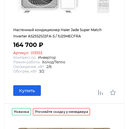
Настенный кондиционер Haier Jade Super Match
Inverter AS25S2SJ2FA-S / 1U25MECFRA
164 700 ₽
Артикул:
013553
Компрессор:
Инвертор
Режим работы:
Холод/Тепло
Охлаждение, кВт:
2/6
Обогрев, кВт:
3/2
Купить
Новинка
Уточняйте скидку у менеджера