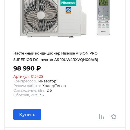
Настенный кондиционер Hisense VISION PRO
SUPERIOR DC Inverter AS-10UW4RXVQH00A(B)
98 990 ₽
Артикул:
015425
Компрессор:
Инвертор
Режим работы:
Холод/Тепло
Охлаждение, кВт:
2,6
Обогрев, кВт:
3,2
Купить