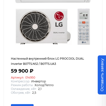
Настенный внутренний блок LG PROCOOL DUAL
Оставить заявку
Inverter B07TS.NSJ / B07TS.UA3
59 900 ₽
Артикул:
014950
Компрессор:
Инвертор
Режим работы:
Холод/Тепло
Охлаждение, кВт:
2,1
Обогрев, кВт:
2,5