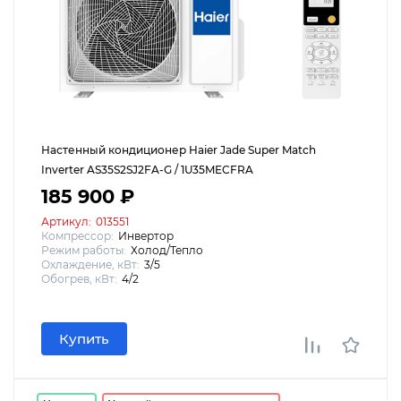
Настенный кондиционер Haier Jade Super Match
Inverter AS35S2SJ2FA-G / 1U35MECFRA
185 900 ₽
Артикул:
013551
Компрессор:
Инвертор
Режим работы:
Холод/Тепло
Охлаждение, кВт:
3/5
Обогрев, кВт:
4/2
Купить