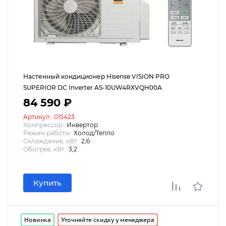
Настенный кондиционер Hisense VISION PRO
SUPERIOR DC Inverter AS-10UW4RXVQH00A
84 590 ₽
Артикул:
015423
Компрессор:
Инвертор
Режим работы:
Холод/Тепло
Охлаждение, кВт:
2,6
Обогрев, кВт:
3,2
Купить
Новинка
Уточняйте скидку у менеджера