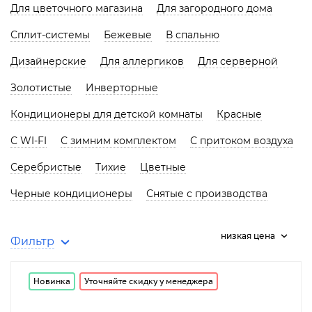
Для цветочного магазина
Для загородного дома
Сплит-системы
Бежевые
В спальню
Дизайнерские
Для аллергиков
Для серверной
Золотистые
Инверторные
Кондиционеры для детской комнаты
Красные
С WI-FI
С зимним комплектом
С притоком воздуха
Серебристые
Тихие
Цветные
Черные кондиционеры
Снятые с производства
низкая цена
Фильтр
Новинка
Уточняйте скидку у менеджера
от
до