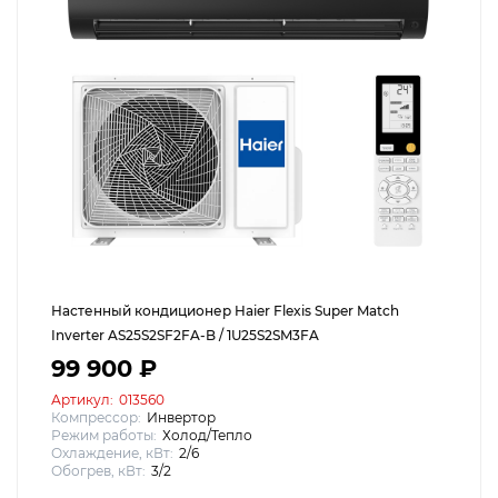
Настенный кондиционер Haier Flexis Super Match
Inverter AS25S2SF2FA-B / 1U25S2SM3FA
99 900 ₽
Артикул:
013560
Компрессор:
Инвертор
Режим работы:
Холод/Тепло
Охлаждение, кВт:
2/6
Обогрев, кВт:
3/2