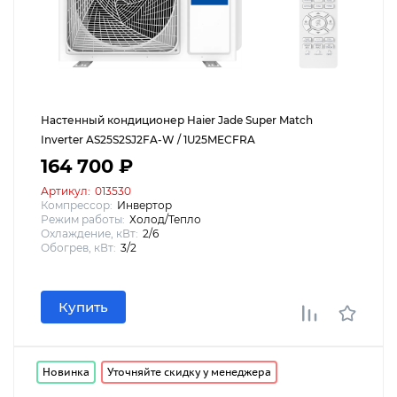
Настенный кондиционер Haier Jade Super Match
Inverter AS25S2SJ2FA-W / 1U25MECFRA
164 700 ₽
Артикул:
013530
Компрессор:
Инвертор
Режим работы:
Холод/Тепло
Охлаждение, кВт:
2/6
Обогрев, кВт:
3/2
Купить
Новинка
Уточняйте скидку у менеджера