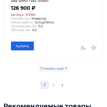
RAK-50REF / RAC-50WEF
126 900 ₽
Артикул:
013960
Компрессор:
Инвертор
Режим работы:
Холод/Тепло
Охлаждение, кВт:
5,0
Обогрев, кВт:
6,0
Купить
Показать ещё 11
1
2
Рекомендуемые товары