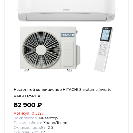
Настенный кондиционер HITACHI Shiratama Inverter
RAK-DJ25RHAE
82 900 ₽
Артикул:
015327
Компрессор:
Инвертор
Режим работы:
Холод/Тепло
Охлаждение, кВт:
2.5
Обогрев, кВт:
3.4