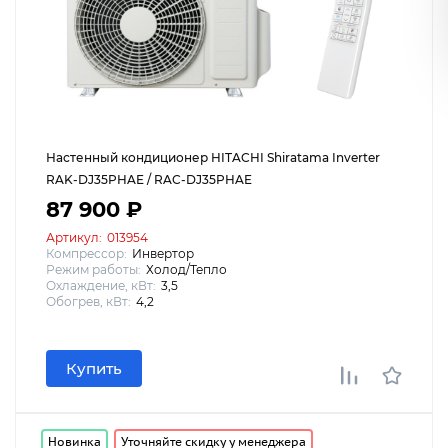
Настенный кондиционер HITACHI Shiratama Inverter
RAK-DJ35PHAE / RAC-DJ35PHAE
87 900 ₽
Артикул:
013954
Компрессор:
Инвертор
Режим работы:
Холод/Тепло
Охлаждение, кВт:
3,5
Обогрев, кВт:
4,2
Купить
Новинка
Уточняйте скидку у менеджера