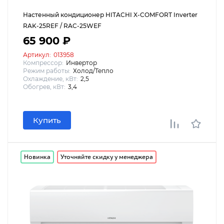
Настенный кондиционер HITACHI X-COMFORT Inverter
RAK-25REF / RAC-25WEF
65 900 ₽
Артикул:
013958
Компрессор:
Инвертор
Режим работы:
Холод/Тепло
Охлаждение, кВт:
2,5
Обогрев, кВт:
3,4
Купить
Новинка
Уточняйте скидку у менеджера