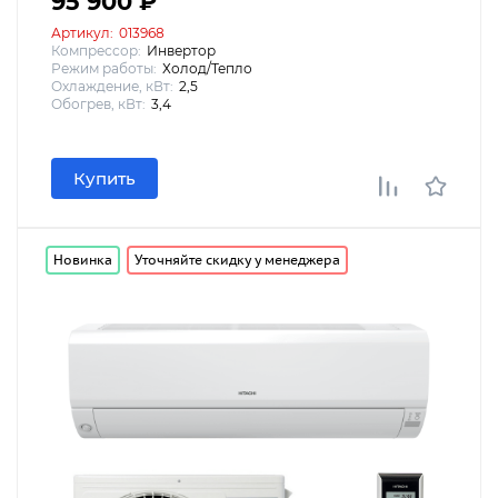
95 900 ₽
Артикул:
013968
Компрессор:
Инвертор
Режим работы:
Холод/Тепло
Охлаждение, кВт:
2,5
Обогрев, кВт:
3,4
Купить
Новинка
Уточняйте скидку у менеджера