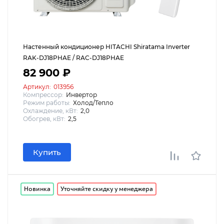
Настенный кондиционер HITACHI Shiratama Inverter
RAK-DJ18PHAE / RAC-DJ18PHAE
82 900 ₽
Артикул:
013956
Компрессор:
Инвертор
Режим работы:
Холод/Тепло
Охлаждение, кВт:
2,0
Обогрев, кВт:
2,5
Купить
Новинка
Уточняйте скидку у менеджера