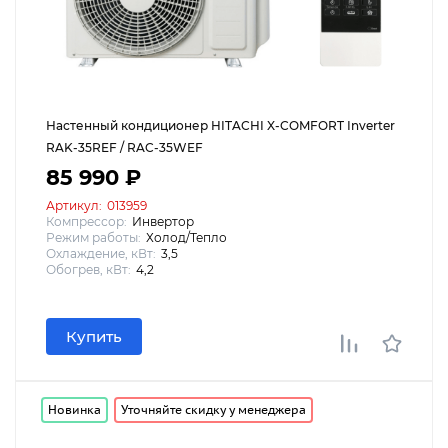
Настенный кондиционер HITACHI X-COMFORT Inverter
RAK-35REF / RAC-35WEF
85 990 ₽
Артикул:
013959
Компрессор:
Инвертор
Режим работы:
Холод/Тепло
Охлаждение, кВт:
3,5
Обогрев, кВт:
4,2
Купить
Новинка
Уточняйте скидку у менеджера