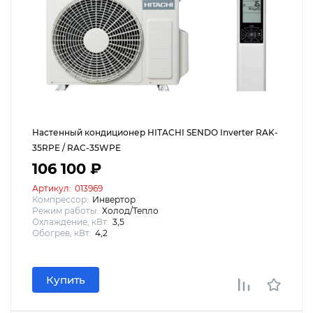
Настенный кондиционер HITACHI SENDO Inverter RAK-
35RPE / RAC-35WPE
106 100 ₽
Артикул:
013969
Компрессор:
Инвертор
Режим работы:
Холод/Тепло
Охлаждение, кВт:
3,5
Обогрев, кВт:
4,2
Купить