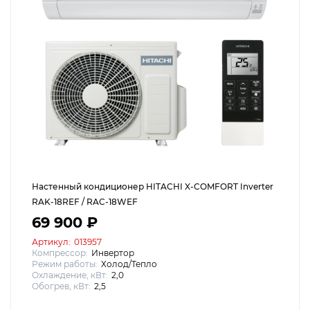
Настенный кондиционер HITACHI X-COMFORT Inverter
RAK-18REF / RAC-18WEF
69 900 ₽
Артикул:
013957
Компрессор:
Инвертор
Режим работы:
Холод/Тепло
Охлаждение, кВт:
2,0
Обогрев, кВт:
2,5