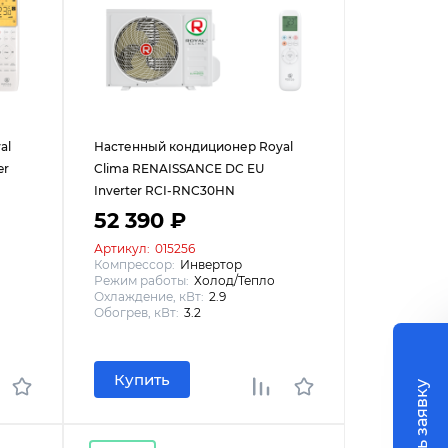
al
Настенный кондиционер Royal
er
Clima RENAISSANCE DC EU
Inverter RCI-RNC30HN
52 390 ₽
Артикул:
015256
Компрессор:
Инвертор
Режим работы:
Холод/Тепло
Охлаждение, кВт:
2.9
Обогрев, кВт:
3.2
Купить