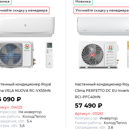
винка
Новинка
чняйте скидку у менеджера
Уточняйте скидку у менеджера
стенный кондиционер Royal
Настенный кондиционер Roy
ima VELA NUOVA RC-VX55HN
Clima PERFETTO DC EU Invert
RCI-PFC40HN
6 090 ₽
57 490 ₽
икул:
014129
мпрессор:
Не инвертор
Артикул:
015261
им работы:
Холод/Тепло
Компрессор:
Инвертор
аждение, кВт:
5,4
Режим работы:
Холод/Тепло
грев, кВт:
5,6
Охлаждение, кВт:
3.8