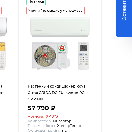
Оставить заявку
Новинка
Уточняйте скидку у менеджера
al
Настенный кондиционер Royal
er
Clima GRIDA DC EU Inverter RCI-
GR35HN
57 790 ₽
Артикул:
014073
Компрессор:
Инвертор
Режим работы:
Холод/Тепло
Охлаждение, кВт:
3,2