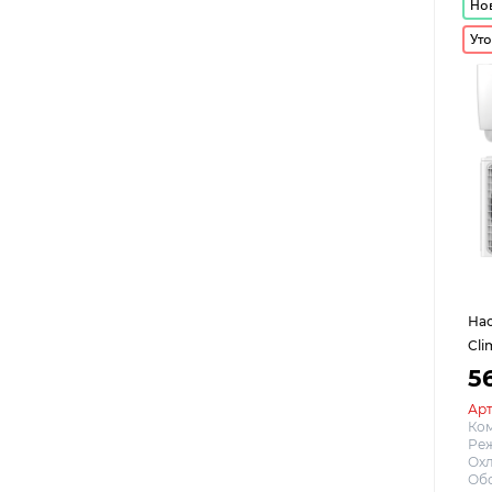
Но
Уто
На
Cl
5
Арт
Ко
Реж
Охл
Обо