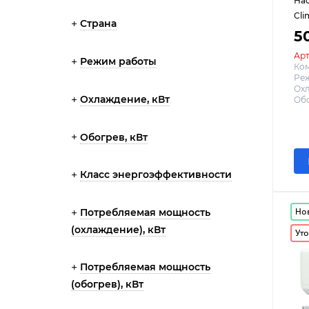
На
Cli
Страна
5
Арт
Режим работы
Ко
Реж
Охл
Охлаждение, кВт
Обо
Обогрев, кВт
Класс энергоэффективности
Но
Потребляемая мощность
(охлаждение), кВт
Уто
Потребляемая мощность
(обогрев), кВт