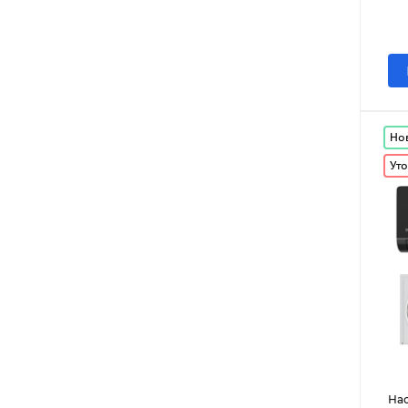
Но
Уто
На