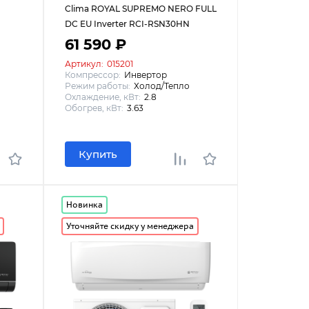
Clima ROYAL SUPREMO NERO FULL
DC EU Inverter RCI-RSN30HN
61 590 ₽
Артикул:
015201
Компрессор:
Инвертор
Режим работы:
Холод/Тепло
Охлаждение, кВт:
2.8
Обогрев, кВт:
3.63
Купить
Новинка
Уточняйте скидку у менеджера