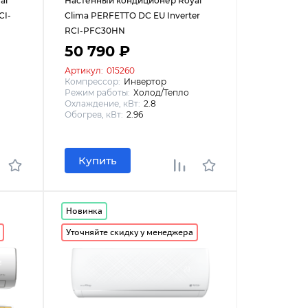
al
Настенный кондиционер Royal
CI-
Clima PERFETTO DC EU Inverter
RCI-PFC30HN
50 790 ₽
Артикул:
015260
Компрессор:
Инвертор
Режим работы:
Холод/Тепло
Охлаждение, кВт:
2.8
Обогрев, кВт:
2.96
Купить
Новинка
Уточняйте скидку у менеджера