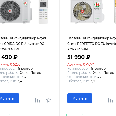
стенный кондиционер Royal
Настенный кондиционер Roy
ma GRIDA DC EU Inverter RCI-
Clima PERFETTO DC EU Invert
C35HN NEW
RCI-PF40HN
1 490 ₽
51 990 ₽
икул:
015259
Артикул:
014077
мпрессор:
Инвертор
Компрессор:
Инвертор
им работы:
Холод/Тепло
Режим работы:
Холод/Тепло
аждение, кВт:
3,2
Охлаждение, кВт:
3,7
грев, кВт:
3,4
Обогрев, кВт:
3,7
Купить
Купить