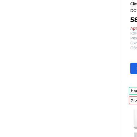
Cl
DC 
5
Арт
Ко
Реж
Охл
Обо
Но
Уто