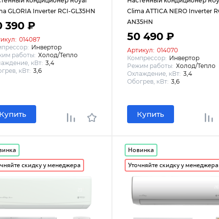
стенный кондиционер Royal
Настенный кондиционер Roy
ma GLORIA Inverter RCI-GL35HN
Clima ATTICA NERO Inverter R
AN35HN
0 390 ₽
50 490 ₽
икул:
014087
мпрессор:
Инвертор
Артикул:
014070
им работы:
Холод/Тепло
Компрессор:
Инвертор
аждение, кВт:
3,4
Режим работы:
Холод/Тепло
грев, кВт:
3,6
Охлаждение, кВт:
3,4
Обогрев, кВт:
3,6
Купить
Купить
винка
Новинка
чняйте скидку у менеджера
Уточняйте скидку у менеджера