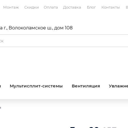
Монтаж
Скидки
Оплата
Доставка
Блог
Контакты
В
 г., Волоколамское ш., дом 108
ы
Мультисплит-системы
Вентиляция
Увлажне
ы