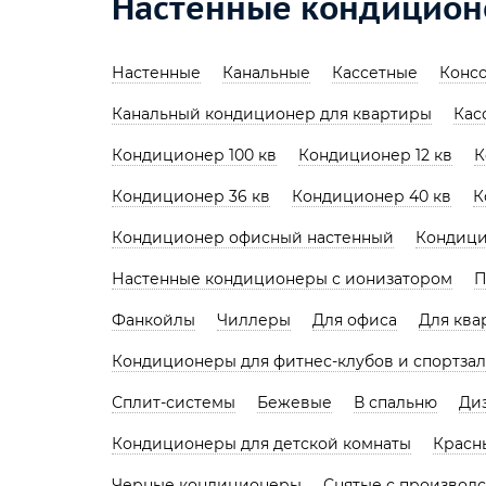
Настенные кондиционе
Настенные
Канальные
Кассетные
Конс
Канальный кондиционер для квартиры
Кас
Кондиционер 100 кв
Кондиционер 12 кв
К
Кондиционер 36 кв
Кондиционер 40 кв
К
Кондиционер офисный настенный
Кондици
Настенные кондиционеры с ионизатором
П
Фанкойлы
Чиллеры
Для офиса
Для ква
Кондиционеры для фитнес-клубов и спортзал
Сплит-системы
Бежевые
В спальню
Ди
Кондиционеры для детской комнаты
Красн
Черные кондиционеры
Снятые с производс