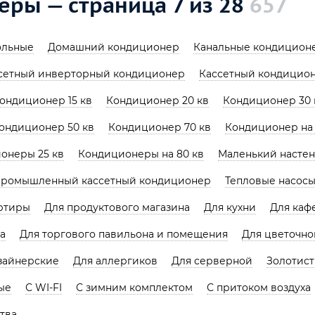
ры — страница 7 из 28
657
ольные
Домашний кондиционер
Канальные кондицион
сетный инверторный кондиционер
Кассетный кондицион
ондиционер 15 кв
Кондиционер 20 кв
Кондиционер 30 
ондиционер 50 кв
Кондиционер 70 кв
Кондиционер на 
онеры 25 кв
Кондиционеры на 80 кв
Маленький насте
ромышленный кассетный кондиционер
Тепловые насос
ртиры
Для продуктового магазина
Для кухни
Для каф
а
Для торгового павильона и помещения
Для цветочно
зайнерские
Для аллергиков
Для серверной
Золотис
ые
С WI-FI
С зимним комплектом
С притоком воздуха
тва