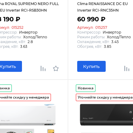
ima ROYAL SUPREMO NERO FULL
Clima RENAISSANCE DC EU
EU Inverter RCI-RSB30HN
Inverter RCI-RNC35HN
8 190 ₽
60 990 ₽
икул:
015252
Артикул:
015257
мпрессор:
Инвертор
Компрессор:
Инвертор
им работы:
Холод/Тепло
Режим работы:
Холод/Тепло
аждение, кВт:
2.8
Охлаждение, кВт:
3.45
грев, кВт:
3.63
Обогрев, кВт:
3.85
Купить
Купить
винка
Новинка
чняйте скидку у менеджера
Уточняйте скидку у менеджера