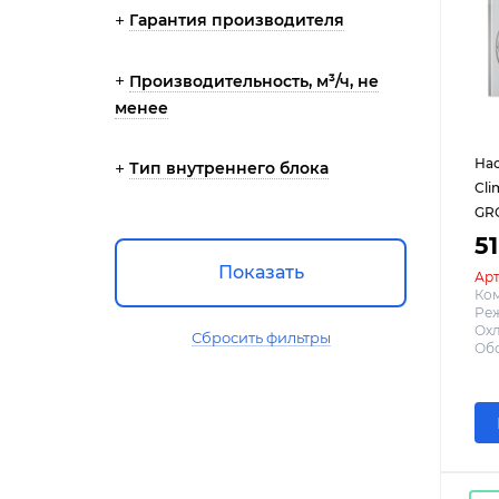
Гарантия производителя
Производительность, м³/ч, не
менее
На
Тип внутреннего блока
Cli
GR
5
Показать
Арт
Ко
Реж
Охл
Сбросить фильтры
Обо