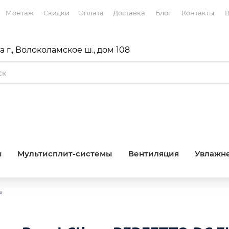
Монтаж
Скидки
Оплата
Доставка
Блог
Контакты
В
 г., Волоколамское ш., дом 108
ы
Мультисплит-системы
Вентиляция
Увлажне
ы