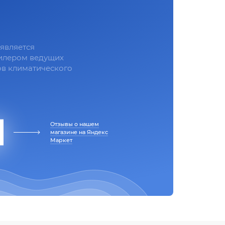
является
илером ведущих
в климатического
Отзывы о нашем
магазине на Яндекс
Маркет