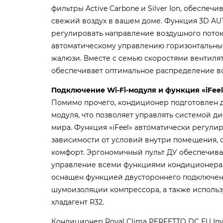
фильтры Active Carbone и Silver Ion, обеспеч
свежий воздух в вашем доме. Функция 3D AU
регулировать направление воздушного поток
автоматическому управлению горизонтальн
жалюзи. Вместе с семью скоростями вентилят
обеспечивает оптимальное распределение в
Подключение Wi-Fi-модуля и функция «iFeel
Помимо прочего, кондиционер подготовлен д
модуля, что позволяет управлять системой д
мира. Функция «iFeel» автоматически регули
зависимости от условий внутри помещения,
комфорт. Эргономичный пульт ДУ обеспечива
управление всеми функциями кондиционера.
оснащен функцией двустороннего подключен
шумоизоляции компрессора, а также исполь
хладагент R32.
Кондиционер Royal Clima PERFETTO DC EU Inve