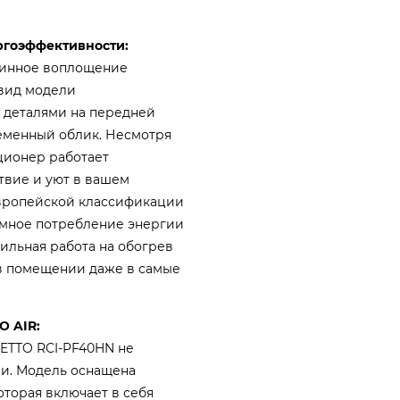
ергоэффективности:
стинное воплощение
 вид модели
 деталями на передней
еменный облик. Несмотря
ционер работает
твие и уют в вашем
 европейской классификации
омное потребление энергии
ильная работа на обогрев
 в помещении даже в самые
O AIR:
ETTO RCI-PF40HN не
ми. Модель оснащена
оторая включает в себя