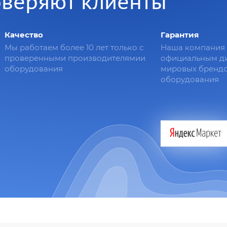
оверяют клиенты
Качество
Гарантия
Мы работаем более 10 лет только с
Наша компания 
проверенными производителямии
официальным д
оборудования
мировых брендо
оборудования