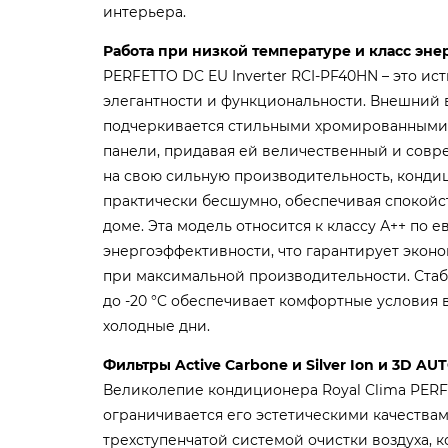
интерьера.
Работа при низкой температуре и класс эн
PERFETTO DC EU Inverter RCI-PF40HN – это и
элегантности и функциональности. Внешний
подчеркивается стильными хромированными
панели, придавая ей величественный и совр
на свою сильную производительность, конди
практически бесшумно, обеспечивая спокойс
доме. Эта модель относится к классу А++ по
энергоэффективности, что гарантирует экон
при максимальной производительности. Стаб
до -20 °C обеспечивает комфортные условия
холодные дни.
Фильтры Active Carbone и Silver Ion и 3D AUT
Великолепие кондиционера Royal Clima PERF
ограничивается его эстетическими качества
трехступенчатой системой очистки воздуха, к