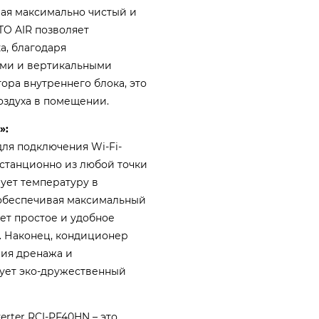
ивая максимально чистый и
TO AIR позволяет
а, благодаря
ыми и вертикальными
ора внутреннего блока, это
оздуха в помещении.
»:
ля подключения Wi-Fi-
истанционно из любой точки
рует температуру в
 обеспечивая максимальный
ет простое и удобное
 Наконец, кондиционер
ия дренажа и
зует эко-дружественный
rter RCI-PF40HN – это