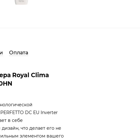
и
Оплата
ра Royal Clima
40HN
хнологической
PERFETTO DC EU Inverter
ает в себе
дизайн, что делает его не
стильным элементом вашего