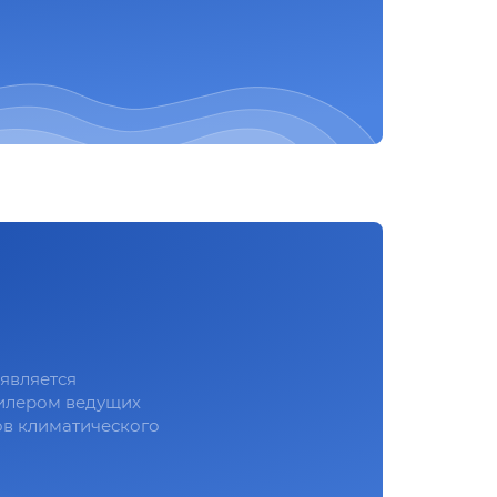
является
илером ведущих
в климатического