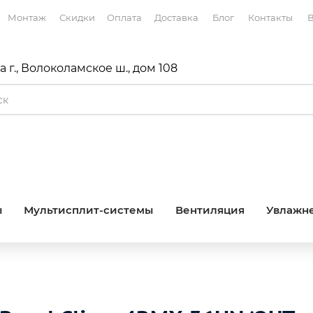
Монтаж
Скидки
Оплата
Доставка
Блог
Контакты
В
 г., Волоколамское ш., дом 108
ы
Мультисплит-системы
Вентиляция
Увлажне