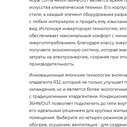
Royal Clima 4RMX-36HN/OUT является ярким
искусства климатической техники. Его корп
стиле, а каждый элемент оборудования разраб
с любым интерьером и придать ему изыскан
вид. Используя инверторную технологию, эт
обеспечивает максимальный комфорт с мин
энергопотреблением. Благодаря классу энер
получаете экономичную систему, которая зн
затраты на электроэнергию, сохраняя при эт
производительность.
Инновационные японские технологии включа
хладагента R32, который не только улучшает
охлаждения, но и является более экологичн
с традиционными хладагентами. Кондиционер
36HN/OUT позволяет подключить до пяти внут
его идеальным решением для крупных жилых
помещений. Выберите из четырех режимов ра
обогрев, осушение, вентиляция - для создан