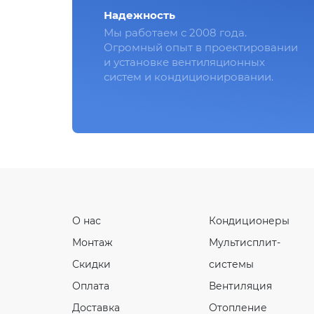
Надежность
Мы работаем с 2008 года.
Огромный опыт в проектировании
и установке вентиляционных
систем и кондиционировании.
О нас
Кондиционеры
Монтаж
Мультисплит-
Скидки
системы
Оплата
Вентиляция
Доставка
Отопление