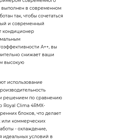
 примером современного
ус выполнен в современном
отан так, чтобы сочетаться
ный и современный
от кондиционер
имальным
гоэффективности А++, вы
ачительно снижает ваши
ом высокую
ют использование
 производительность
ым решением по сравнению
 Royal Clima 4RMX-
ренних блоков, что делает
 или коммерческих
боты - охлаждение,
ия идеальных условий в