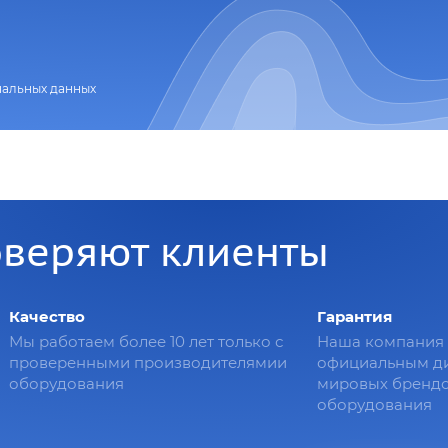
нальных данных
оверяют клиенты
Качество
Гарантия
Мы работаем более 10 лет только с
Наша компания 
проверенными производителямии
официальным д
оборудования
мировых брендо
оборудования