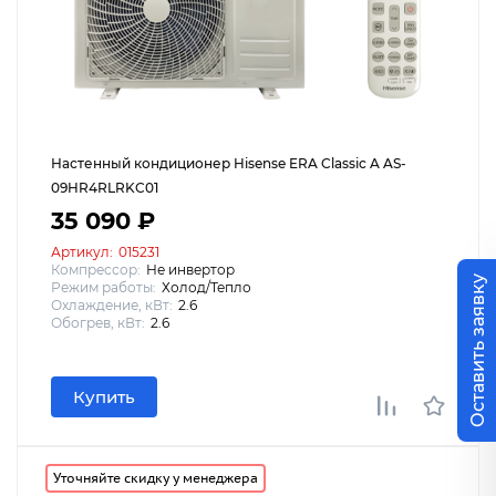
Настенный кондиционер Hisense ERA Classic A AS-
09HR4RLRKC01
35 090 ₽
Артикул:
015231
Компрессор:
Не инвертор
Оставить заявку
Режим работы:
Холод/Тепло
Охлаждение, кВт:
2.6
Обогрев, кВт:
2.6
Купить
Уточняйте скидку у менеджера