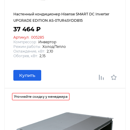
Настенный кондиционер Hisense SMART DC Inverter
UPGRADE EDITION AS-07UR4SYDDB15
37 464 ₽
Артикул:
005285
Компрессор:
Инвертор
Режим работы:
Холод/Тепло
Охлаждение, кВт:
2,10
Обогрев, кВт:
2,15
Купить
Уточняйте скидку у менеджера