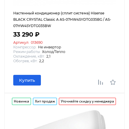
Настенный кондиционер (сплит система) Hisense
BLACK CRYSTAL Classic A AS-07HW4SYDTG035ВG / AS-
07HW4SYDTG035ВW
33 290 ₽
Артикул:
013690
Компрессор:
Не инвертор
Режим работы:
Холод/Тепло
Охлаждение, кВт:
2,1
Обогрев, кВт:
2,2
Купить
Новинка
Хит продаж
Уточняйте скидку у менеджера