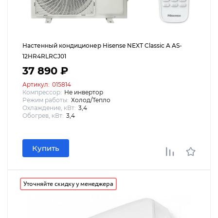
Настенный кондиционер Hisense NEXT Classic A AS-
12HR4RLRCJ01
37 890 ₽
Артикул:
015814
Компрессор:
Не инвертор
Режим работы:
Холод/Тепло
Охлаждение, кВт:
3,4
Обогрев, кВт:
3,4
Купить
Уточняйте скидку у менеджера