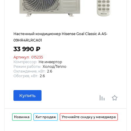
Настенный кондиционер Hisense Goal Classic A AS-
09HR4RLRCA01
33 990 ₽
Артикул:
015235
Компрессор:
Не инвертор
Режим работы:
Холод/Тепло
Охлаждение, кВт:
2.6
Обогрев, кВт:
2.6
Купить
Новинка
Хит продаж
Уточняйте скидку у менеджера