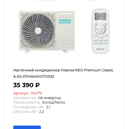
Настенный кондиционер Hisense NEO Premium Classic
A AS-07HW4SYDTG035
35 390 ₽
Артикул:
014179
Компрессор:
Не инвертор
Режим работы:
Холод/Тепло
Охлаждение, кВт:
2,1
Обогрев, кВт:
2,2