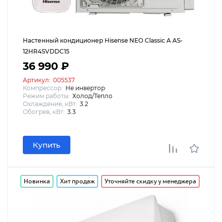
Настенный кондиционер Hisense NEO Classic A AS-
12HR4SVDDC15
36 990 ₽
Артикул:
005537
Компрессор:
Не инвертор
Режим работы:
Холод/Тепло
Охлаждение, кВт:
3.2
Обогрев, кВт:
3.3
Купить
Новинка
Хит продаж
Уточняйте скидку у менеджера