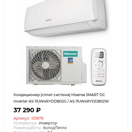
Кондиционер (сплит система) Hisense SMART DC
Inverter AS-11UW4RYDDB02G / AS-11UW4RYDDB02W
37 290 ₽
Артикул:
013679
Компрессор:
Инвертор
Режим работы:
Холод/Тепло