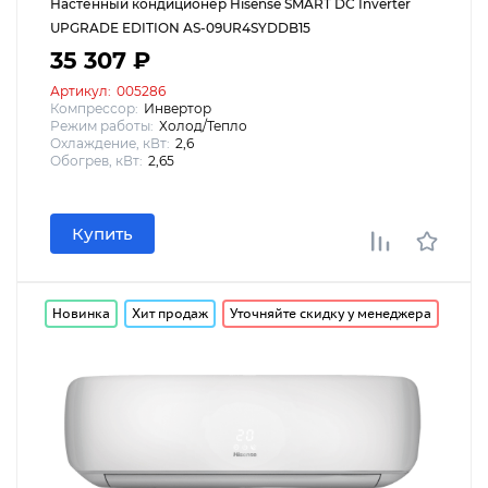
Настенный кондиционер Hisense SMART DC Inverter
UPGRADE EDITION AS-09UR4SYDDB15
35 307 ₽
Артикул:
005286
Компрессор:
Инвертор
Режим работы:
Холод/Тепло
Охлаждение, кВт:
2,6
Обогрев, кВт:
2,65
Купить
Новинка
Хит продаж
Уточняйте скидку у менеджера