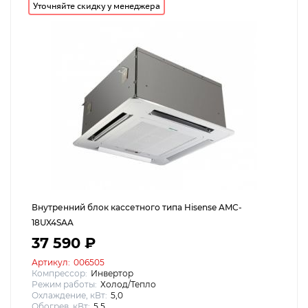
Уточняйте скидку у менеджера
Внутренний блок кассетного типа Hisense AMC-
18UX4SAA
37 590 ₽
Артикул:
006505
Компрессор:
Инвертор
Режим работы:
Холод/Тепло
Охлаждение, кВт:
5,0
Обогрев, кВт:
5,5