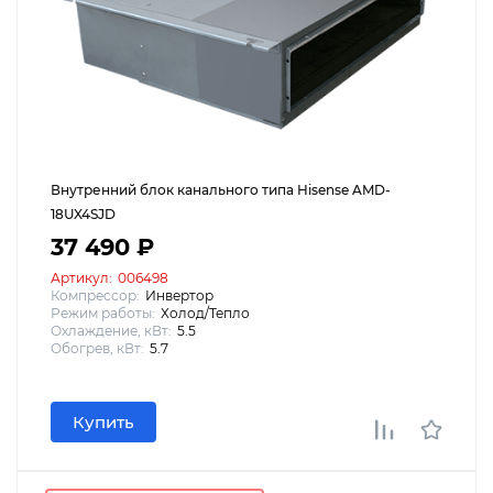
Внутренний блок канального типа Hisense AMD-
18UX4SJD
37 490 ₽
Артикул:
006498
Компрессор:
Инвертор
Режим работы:
Холод/Тепло
Охлаждение, кВт:
5.5
Обогрев, кВт:
5.7
Купить