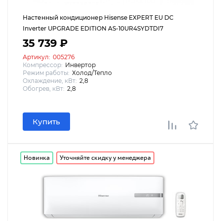
Настенный кондиционер Hisense EXPERT EU DC
Inverter UPGRADE EDITION AS-10UR4SYDTDI7
35 739 ₽
Артикул:
005276
Компрессор:
Инвертор
Режим работы:
Холод/Тепло
Охлаждение, кВт:
2,8
Обогрев, кВт:
2,8
Купить
Новинка
Уточняйте скидку у менеджера