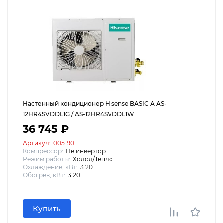
Настенный кондиционер Hisense BASIC A AS-
12HR4SVDDL1G / AS-12HR4SVDDL1W
36 745 ₽
Артикул:
005190
Компрессор:
Не инвертор
Режим работы:
Холод/Тепло
Охлаждение, кВт:
3.20
Обогрев, кВт:
3.20
Купить