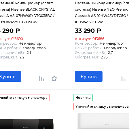
стенный кондиционер (сплит
Настенный кондиционер (сп
тема) Hisense BLACK CRYSTAL
система) Hisense NEO Premi
ssic A AS-07HW4SYDTG035ВG /
Classic A AS-10HW4SYDTG5G / 
-07HW4SYDTG035ВW
10HW4SYDTGW
3 290 ₽
33 290 ₽
икул:
013690
Артикул:
013686
мпрессор:
Не инвертор
Компрессор:
Не инвертор
им работы:
Холод/Тепло
Режим работы:
Холод/Тепло
аждение, кВт:
2,1
Охлаждение, кВт:
2,7
грев, кВт:
2,2
Обогрев, кВт:
2,75
Купить
Купить
чняйте скидку у менеджера
Новинка
Уточняйте скидку у менеджера