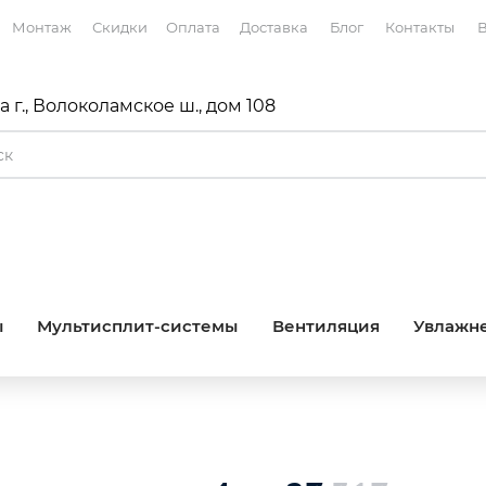
Монтаж
Скидки
Оплата
Доставка
Блог
Контакты
В
 г., Волоколамское ш., дом 108
ы
Мультисплит-системы
Вентиляция
Увлажне