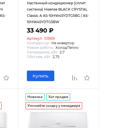
лит
Настенный кондиционер (сплит
um
система) Hisense BLACK CRYSTAL
AS-
Classic A AS-10HW4SYDTG5BG / AS-
10HW4SYDTG5BW
33 490 ₽
Артикул:
013691
Компрессор:
Не инвертор
Режим работы:
Холод/Тепло
Охлаждение, кВт:
2,7
Обогрев, кВт:
2,75
Купить
Новинка
Хит продаж
Уточняйте скидку у менеджера