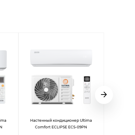
ima
Настенный кондиционер Ultima
Настенны
PN
Comfort ECLIPSE ECS-09PN
Comfor