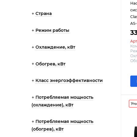
На
сис
Страна
Cla
AS
Режим работы
3
Арт
Ко
Охлаждение, кВт
Реж
Охл
Обо
Обогрев, кВт
Класс энергоэффективности
Потребляемая мощность
Уто
(охлаждение), кВт
Потребляемая мощность
(обогрев), кВт