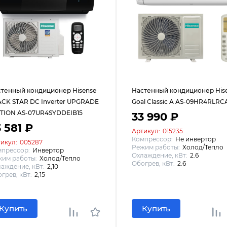
тенный кондиционер Hisense
Настенный кондиционер His
CK STAR DC Inverter UPGRADE
Goal Classic A AS-09HR4RLRC
ITION AS-07UR4SYDDEIB15
33 990 ₽
 581 ₽
Артикул:
015235
Компрессор:
Не инвертор
икул:
005287
Режим работы:
Холод/Тепло
мпрессор:
Инвертор
Охлаждение, кВт:
2.6
им работы:
Холод/Тепло
Обогрев, кВт:
2.6
аждение, кВт:
2,10
грев, кВт:
2,15
Купить
Купить