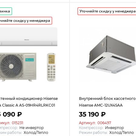
винка
Уточняйте скидку у менеджера
чняйте скидку у менеджера
тенный кондиционер Hisense
Внутренний блок кассетного
 Classic A AS-09HR4RLRKC01
Hisense AMC-12UX4SAA
5 090 ₽
35 190 ₽
икул:
015231
Артикул:
006497
мпрессор:
Не инвертор
Компрессор:
Инвертор
им работы:
Холод/Тепло
Режим работы:
Холод/Тепло