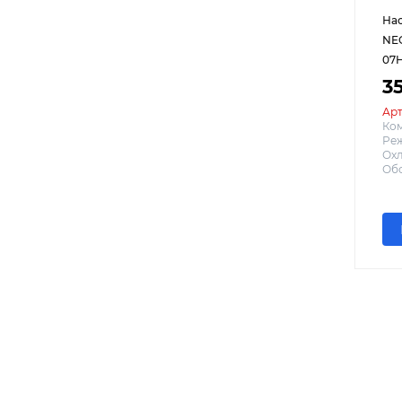
Нас
NEO
07
3
Арт
Ко
Реж
Охл
Обо