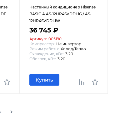
ense
Настенный кондиционер Hisense
ADE
BASIC A AS-12HR4SVDDL1G / AS-
12HR4SVDDL1W
36 745 ₽
Артикул:
005190
Компрессор:
Не инвертор
Режим работы:
Холод/Тепло
Охлаждение, кВт:
3.20
Обогрев, кВт:
3.20
Купить
6