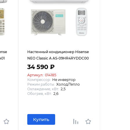
ense
Настенный кондиционер Hisense
A01
NEO Classic A AS-09HR4RYDDC00
34 590 ₽
Артикул:
014185
Компрессор:
Не инвертор
Режим работы:
Холод/Тепло
Охлаждение, кВт:
2,5
Обогрев, кВт:
2,6
Купить