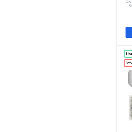
Охл
Обо
Но
Уто