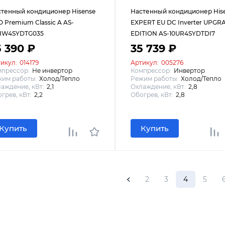
тенный кондиционер Hisense
Настенный кондиционер His
 Premium Classic A AS-
EXPERT EU DC Inverter UPGR
HW4SYDTG035
EDITION AS-10UR4SYDTDI7
5 390 ₽
35 739 ₽
икул:
014179
Артикул:
005276
мпрессор:
Не инвертор
Компрессор:
Инвертор
им работы:
Холод/Тепло
Режим работы:
Холод/Тепло
аждение, кВт:
2,1
Охлаждение, кВт:
2,8
грев, кВт:
2,2
Обогрев, кВт:
2,8
Купить
Купить
2
3
4
5