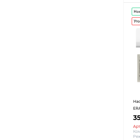
Но
Уто
Нас
ERA
3
Арт
Ко
Реж