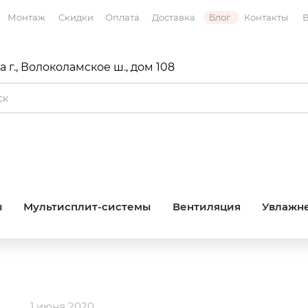
Монтаж
Скидки
Оплата
Доставка
Блог
Контакты
В
 г., Волоколамское ш., дом 108
ы
Мультисплит-системы
Вентиляция
Увлажне
1 июня 2020