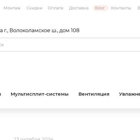
Монтаж
Скидки
Оплата
Доставка
Блог
Контакты
В
 г., Волоколамское ш., дом 108
ы
Мультисплит-системы
Вентиляция
Увлажне
23 октября 2024