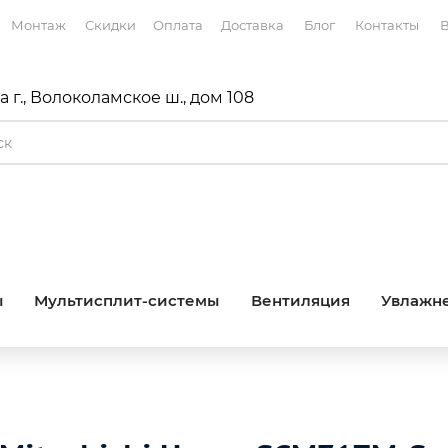
Монтаж
Скидки
Оплата
Доставка
Блог
Контакты
В
 г., Волоколамское ш., дом 108
ы
Мультисплит-системы
Вентиляция
Увлажне