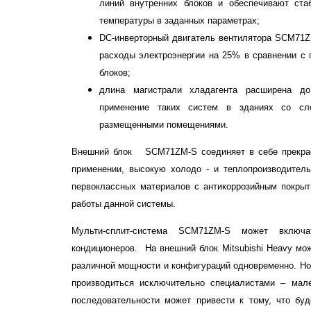
линий внутренних блоков и обеспечивают ста
температуры в заданных параметрах;
DC-инверторный двигатель вентилятора SCM71Z
расходы электроэнергии на 25% в сравнении 
блоков;
длина магистрали хладагента расширена д
применение таких систем в зданиях со с
размещенными помещениями.
Внешний блок SCM71ZM-S соединяет в себе прекрас
применении, высокую холодо - и теплопроизводительн
первоклассных материалов с антикоррозийным покры
работы данной системы.
Мульти-сплит-система SCM71ZM-S может включ
кондиционеров. На внешний блок Mitsubishi Heavy мо
различной мощности и конфигураций одновременно. Но
производиться исключительно специалистами – мал
последовательности может привести к тому, что буд