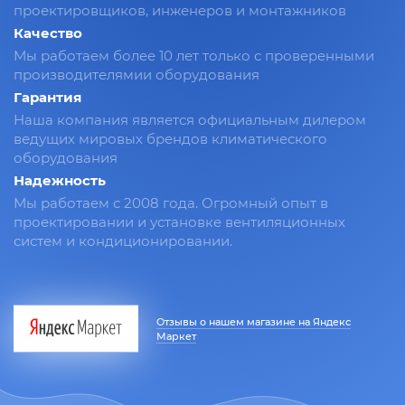
проектировщиков, инженеров и монтажников
Качество
Мы работаем более 10 лет только с проверенными
производителямии оборудования
Гарантия
Наша компания является официальным дилером
ведущих мировых брендов климатического
оборудования
Надежность
Мы работаем с 2008 года. Огромный опыт в
проектировании и установке вентиляционных
систем и кондиционировании.
Отзывы о нашем магазине на Яндекс
Маркет