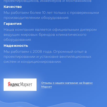
проектировщиков, инженеров и монтажников
Качество
Мы работаем более 10 лет только с проверенными
производителямии оборудования
Гарантия
Наша компания является официальным дилером
ведущих мировых брендов климатического
оборудования
Надежность
Мы работаем с 2008 года. Огромный опыт в
проектировании и установке вентиляционных
систем и кондиционировании.
Отзывы о нашем магазине на Яндекс
Маркет