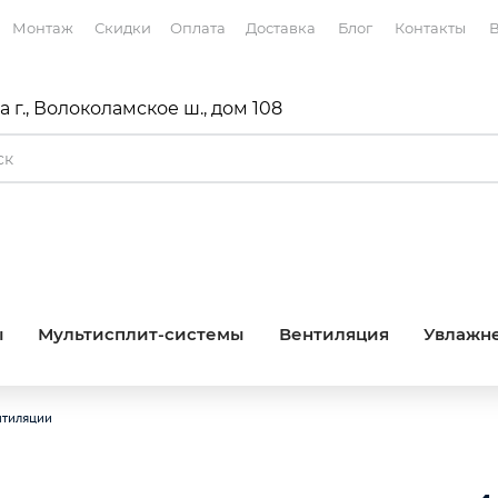
Монтаж
Скидки
Оплата
Доставка
Блог
Контакты
В
 г., Волоколамское ш., дом 108
ы
Мультисплит-системы
Вентиляция
Увлажне
нтиляции