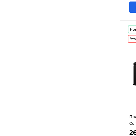
Но
Уто
При
Col
2