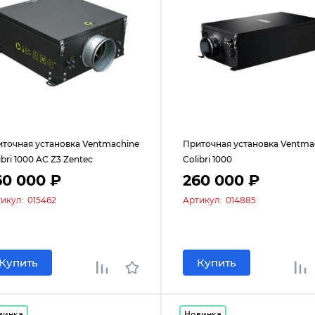
точная установка Ventmachine
Приточная установка Ventma
ibri 1000 AC Z3 Zentec
Colibri 1000
60 000 ₽
260 000 ₽
икул:
015462
Артикул:
014885
Купить
Купить
винка
Новинка