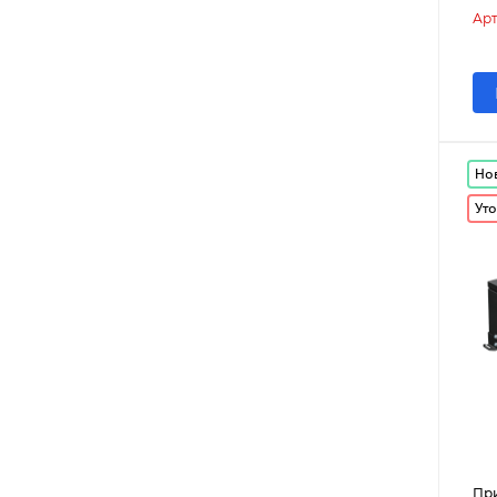
Арт
Но
Уто
При