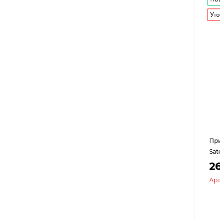
Уто
При
Sat
2
Арт