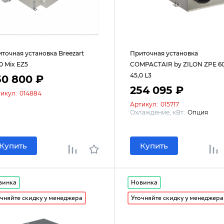
точная установка Breezart
Приточная установка
0 Mix EZ5
COMPACTAIR by ZILON ZPE 6
45,0 L3
50 800 ₽
254 095 ₽
икул:
014884
Артикул:
015717
Охлаждение, кВт:
Опция
Купить
Купить
винка
Новинка
чняйте скидку у менеджера
Уточняйте скидку у менеджера