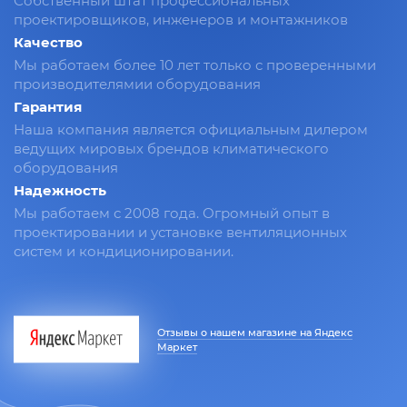
Собственный штат профессиональных
проектировщиков, инженеров и монтажников
Качество
Мы работаем более 10 лет только с проверенными
производителямии оборудования
Гарантия
Наша компания является официальным дилером
ведущих мировых брендов климатического
оборудования
Надежность
Мы работаем с 2008 года. Огромный опыт в
проектировании и установке вентиляционных
систем и кондиционировании.
Отзывы о нашем магазине на Яндекс
Маркет