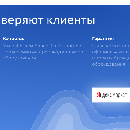
оверяют клиенты
Качество
Гарантия
Мы работаем более 10 лет только с
Наша компания 
проверенными производителямии
официальным д
оборудования
мировых брендо
оборудования