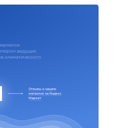
является
илером ведущих
в климатического
Отзывы о нашем
магазине на Яндекс
Маркет