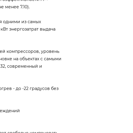
 менее 7.10).
я одними из самых
 кВт энергозатрат выдача
ей компрессоров, уровень
новке на объектах с самыми
R32, современный и
огрев - до -22 градусов без
реждений
яет свободно компоновать