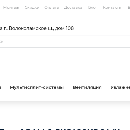
Монтаж
Скидки
Оплата
Доставка
Блог
Контакты
В
 г., Волоколамское ш., дом 108
ы
Мультисплит-системы
Вентиляция
Увлажне