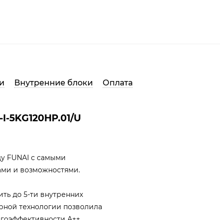
и
Внутренние блоки
Оплата
I-5KG120HP.01/U
ду FUNAI с самыми
ми и возможностями.
ть до 5-ти внутренних
рной технологии позволила
ргоэффективности А++