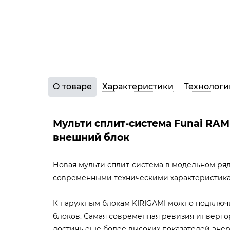
О товаре
Характеристики
Технологи
Мульти сплит-система Funai RAM-
внешний блок
Новая мульти сплит-система в модельном ря
современными техническими характеристика
К наружным блокам KIRIGAMI можно подключи
блоков. Самая современная ревизия инверто
достичь ещё более высоких показателей эне