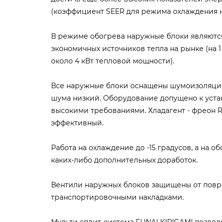
(коэффициент SEER для режима охлаждения не
В режиме обогрева наружные блоки являютс
экономичных источников тепла на рынке (на 1
около 4 кВт тепловой мощности).
Все наружные блоки оснащены шумоизоляци
шума низкий. Оборудование допущено к уста
высокими требованиями. Хладагент - фреон 
эффективный.
Работа на охлаждение до -15 градусов, а на об
каких-либо дополнительных доработок.
Вентили наружных блоков защищены от пов
транспортировочными накладками.
Мульти сплит-система FUNAI KIRIGAMI позвол