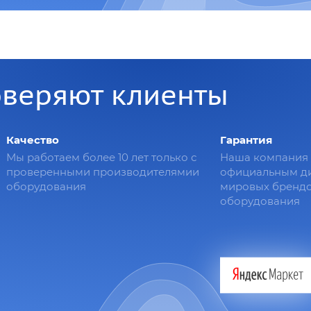
оверяют клиенты
Качество
Гарантия
Мы работаем более 10 лет только с
Наша компания 
проверенными производителямии
официальным д
оборудования
мировых брендо
оборудования