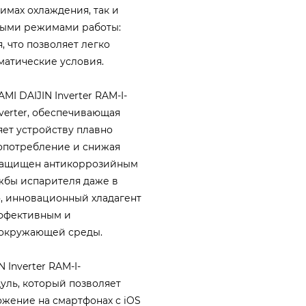
имах охлаждения, так и
ными режимами работы:
, что позволяет легко
матические условия.
I DAIJIN Inverter RAM-I-
verter, обеспечивающая
яет устройству плавно
опотребление и снижая
 защищен антикоррозийным
жбы испарителя даже в
, инновационный хладагент
эффективным и
я окружающей среды.
Inverter RAM-I-
уль, который позволяет
ожение на смартфонах с iOS