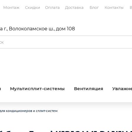
Монтаж
Скидки
Оплата
Доставка
Блог
Контакты
В
 г., Волоколамское ш., дом 108
ы
Мультисплит-системы
Вентиляция
Увлажне
для кондиционеров и сплит-систем