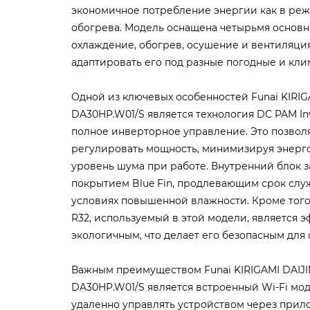
экономичное потребление энергии как в реж
обогрева. Модель оснащена четырьмя основ
охлаждение, обогрев, осушение и вентиляция
адаптировать его под разные погодные и кли
Одной из ключевых особенностей Funai KIRIGAM
DA30HP.W01/S является технология DC PAM In
полное инверторное управление. Это позвол
регулировать мощность, минимизируя энерг
уровень шума при работе. Внутренний блок
покрытием Blue Fin, продлевающим срок слу
условиях повышенной влажности. Кроме того
R32, используемый в этой модели, является 
экологичным, что делает его безопасным дл
Важным преимуществом Funai KIRIGAMI DAIJIN 
DA30HP.W01/S является встроенный Wi-Fi мод
удаленно управлять устройством через прил