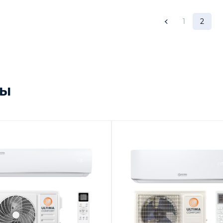
1
2
ры