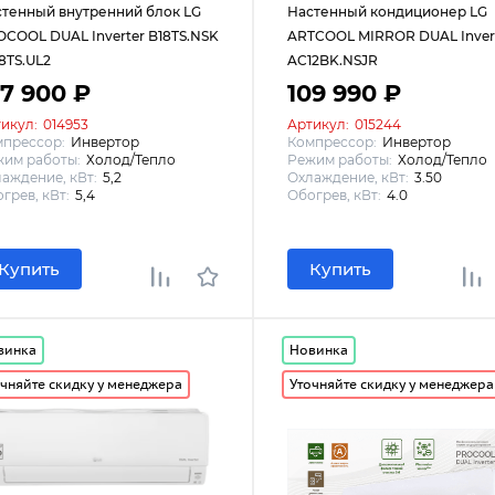
тенный внутренний блок LG
Настенный кондиционер LG
COOL DUAL Inverter B18TS.NSK
ARTCOOL MIRROR DUAL Inver
18TS.UL2
AC12BK.NSJR
07 900 ₽
109 990 ₽
икул:
014953
Артикул:
015244
мпрессор:
Инвертор
Компрессор:
Инвертор
им работы:
Холод/Тепло
Режим работы:
Холод/Тепло
аждение, кВт:
5,2
Охлаждение, кВт:
3.50
грев, кВт:
5,4
Обогрев, кВт:
4.0
Купить
Купить
винка
Новинка
чняйте скидку у менеджера
Уточняйте скидку у менеджера