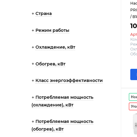
Нас
PRO
Страна
/ B
1
Режим работы
Арт
Ко
Реж
Охлаждение, кВт
Охл
Обо
Обогрев, кВт
Класс энергоэффективности
Но
Потребляемая мощность
(охлаждение), кВт
Уто
Потребляемая мощность
(обогрев), кВт