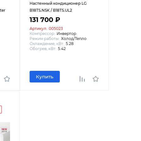
Настенный кондиционер LG
ter
B18TS.NSK / B18TS.UL2
131 700 ₽
Артикул:
005023
Компрессор:
Инвертор
Режим работы:
Холод/Тепло
Охлаждение, кВт:
5.28
Обогрев, кВт:
5.42
Купить