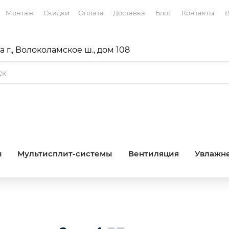
Монтаж
Скидки
Оплата
Доставка
Блог
Контакты
В
 г., Волоколамское ш., дом 108
ы
Мультисплит-системы
Вентиляция
Увлажне