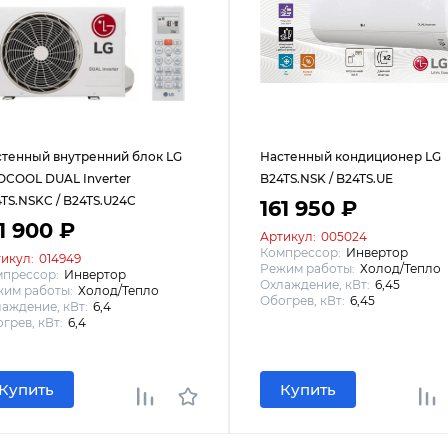
тенный внутренний блок LG
Настенный кондиционер LG
COOL DUAL Inverter
B24TS.NSK / B24TS.UE
TS.NSKC / B24TS.U24C
161 950 ₽
1 900 ₽
Артикул:
005024
Компрессор:
Инвертор
икул:
014949
Режим работы:
Холод/Тепло
мпрессор:
Инвертор
Охлаждение, кВт:
6,45
им работы:
Холод/Тепло
Обогрев, кВт:
6,45
аждение, кВт:
6,4
грев, кВт:
6,4
Купить
Купить