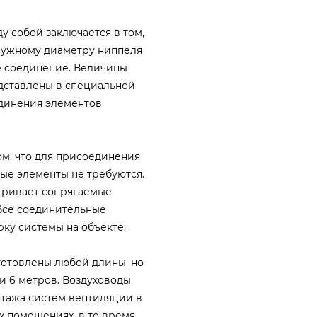
 собой заключается в том,
аружному диаметру ниппеля
ое соединение. Величины
дставлены в специальной
динения элементов
ом, что для присоединения
ые элементы не требуются.
тривает сопрягаемые
 Все соединительные
рку системы на объекте.
готовлены любой длины, но
и 6 метров. Воздуховоды
нтажа систем вентиляции в
х помещениях, в то время