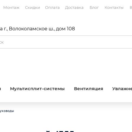
Монтаж
Скидки
Оплата
Доставка
Блог
Контакты
В
 г., Волоколамское ш., дом 108
ы
Мультисплит-системы
Вентиляция
Увлажне
духоводы