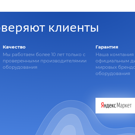
оверяют клиенты
Качество
Гарантия
Мы работаем более 10 лет только с
Наша компания 
проверенными производителямии
официальным д
оборудования
мировых брендо
оборудования