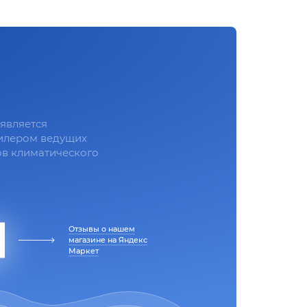
является
илером ведущих
в климатического
Отзывы о нашем
магазине на Яндекс
Маркет