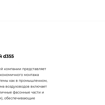
й d355
ей компании представляет
экономичного монтажа
темы как в промышленном,
ема воздуховодов включает
личные фасонные части и
и), обеспечивающие