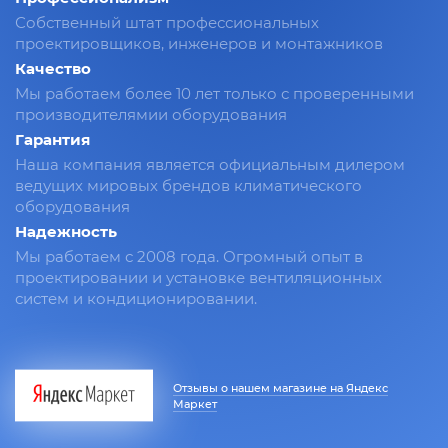
Собственный штат профессиональных
проектировщиков, инженеров и монтажников
Качество
Мы работаем более 10 лет только с проверенными
производителямии оборудования
Гарантия
Наша компания является официальным дилером
ведущих мировых брендов климатического
оборудования
Надежность
Мы работаем с 2008 года. Огромный опыт в
проектировании и установке вентиляционных
систем и кондиционировании.
Отзывы о нашем магазине на Яндекс
Маркет