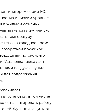
 вентилятором серии EC,
вностью и низким уровнем
ия в жилых и офисных
льным узлом и 2-х или 3-х
вать температуру
е тепло в холодное время
и возвратной пружиной
воздушным потоком, что
. Установка также дает
елями воздуха с пульта
ией для поддержания
и.
еспечивает
ми установки, в том числе
воляет адаптировать работу
ателей. Функция защиты от