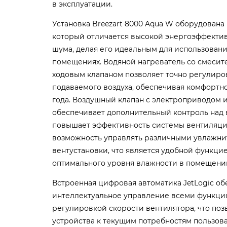
в эксплуатации.
Установка Breezart 8000 Aqua W оборудована
который отличается высокой энергоэффекти
шума, делая его идеальным для использован
помещениях. Водяной нагреватель со смесите
ходовым клапаном позволяет точно регулиро
подаваемого воздуха, обеспечивая комфортно
года.
Воздушный клапан с электроприводом 
обеспечивает дополнительный контроль над 
повышает эффективность системы вентиляции
возможность управлять различными увлажнит
вентустановки, что является удобной функц
оптимального уровня влажности в помещени
Встроенная цифровая автоматика JetLogic об
интеллектуальное управление всеми функция
регулировкой скорости вентилятора, что поз
устройства к текущим потребностям пользов