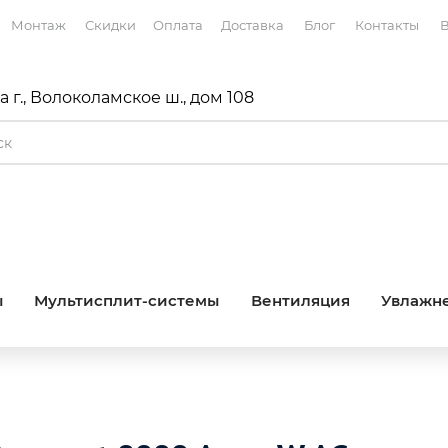
Монтаж
Скидки
Оплата
Доставка
Блог
Контакты
В
 г., Волоколамское ш., дом 108
ы
Мультисплит-системы
Вентиляция
Увлажне