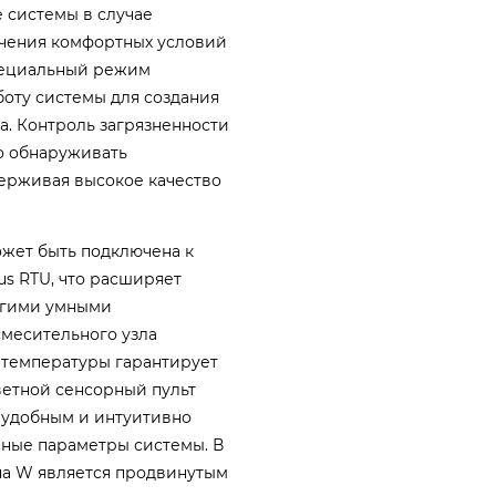
системы в случае
чения комфортных условий
специальный режим
боту системы для создания
а. Контроль загрязненности
о обнаруживать
держивая высокое качество
ожет быть подключена к
s RTU, что расширяет
угими умными
смесительного узла
 температуры гарантирует
етной сенсорный пульт
 удобным и интуитивно
чные параметры системы. В
qua W является продвинутым