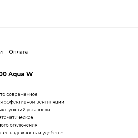
и
Оплата
000 Aqua W
 это современное
ия эффективной вентиляции
ых функций установки
автоматическое
ного отключения
т ее надежность и удобство