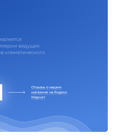
является
илером ведущих
в климатического
Отзывы о нашем
магазине на Яндекс
Маркет