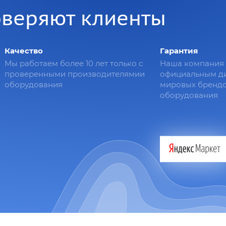
оверяют клиенты
Качество
Гарантия
Мы работаем более 10 лет только с
Наша компания 
проверенными производителямии
официальным д
оборудования
мировых брендо
оборудования