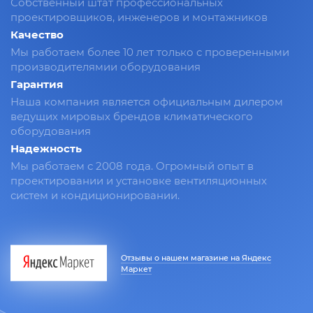
Собственный штат профессиональных
проектировщиков, инженеров и монтажников
Качество
Мы работаем более 10 лет только с проверенными
производителямии оборудования
Гарантия
Наша компания является официальным дилером
ведущих мировых брендов климатического
оборудования
Надежность
Мы работаем с 2008 года. Огромный опыт в
проектировании и установке вентиляционных
систем и кондиционировании.
Отзывы о нашем магазине на Яндекс
Маркет