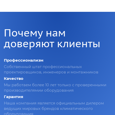
Почему нам
доверяют клиенты
Профессионализм
Собственный штат профессиональных
проектировщиков, инженеров и монтажников
Качество
Мы работаем более 10 лет только с проверенными
производителямии оборудования
Гарантия
Наша компания является официальным дилером
ведущих мировых брендов климатического
оборудования