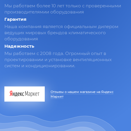
Мы работаем более 10 лет только с проверенными
производителямии оборудования
Гарантия
Наша компания является официальным дилером
ведущих мировых брендов климатического
оборудования
Надежность
Мы работаем с 2008 года. Огромный опыт в
проектировании и установке вентиляционных
систем и кондиционировании.
Отзывы о нашем магазине на Яндекс
Маркет