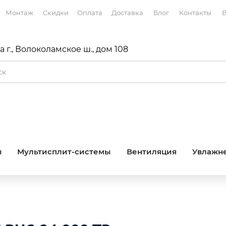
Монтаж
Скидки
Оплата
Доставка
Блог
Контакты
В
 г., Волоколамское ш., дом 108
ы
Мультисплит-системы
Вентиляция
Увлажне