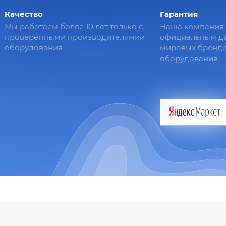
Качество
Гарантия
Мы работаем более 10 лет только с
Наша компания 
проверенными производителямии
официальным д
оборудования
мировых брендо
оборудования