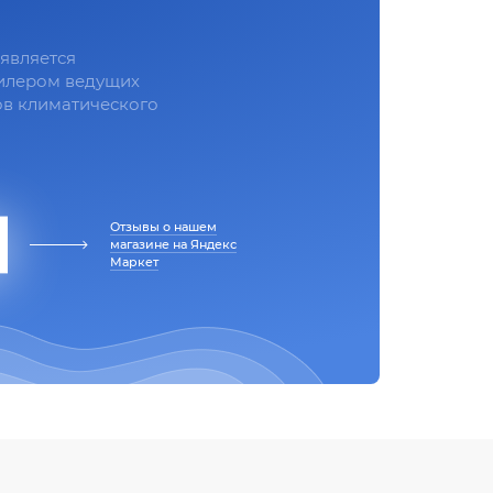
является
илером ведущих
в климатического
Отзывы о нашем
магазине на Яндекс
Маркет