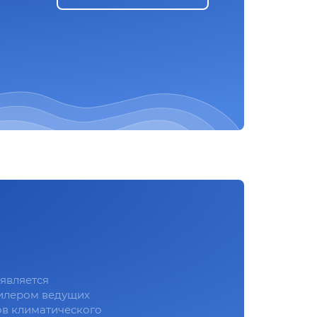
является
илером ведущих
в климатического