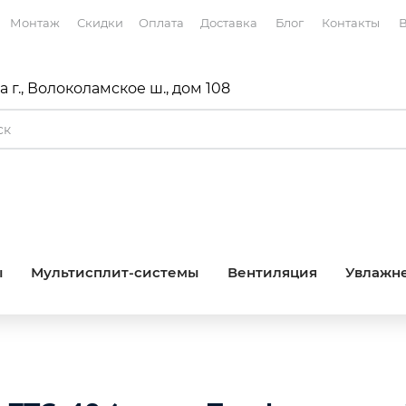
Монтаж
Скидки
Оплата
Доставка
Блог
Контакты
В
 г., Волоколамское ш., дом 108
ы
Мультисплит-системы
Вентиляция
Увлажне