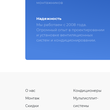
монтажников
Надежность
Мы работаем с 2008 года.
Огромный опыт в проектировании
и установке вентиляционных
систем и кондиционировании.
О нас
Кондиционеры
Монтаж
Мультисплит-
Скидки
системы