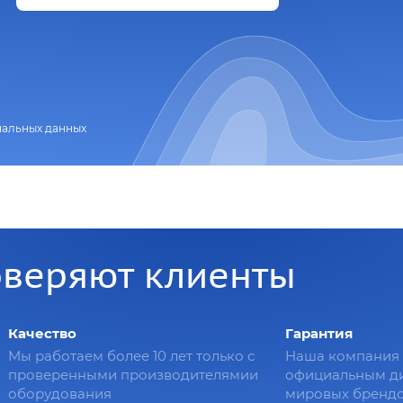
нальных данных
оверяют клиенты
Качество
Гарантия
Мы работаем более 10 лет только с
Наша компания 
проверенными производителямии
официальным д
оборудования
мировых брендо