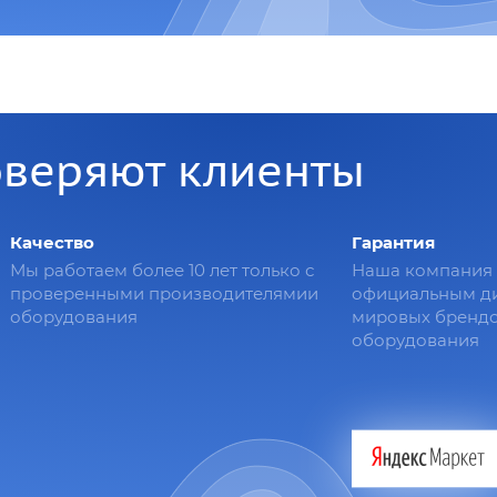
оверяют клиенты
Качество
Гарантия
Мы работаем более 10 лет только с
Наша компания 
проверенными производителямии
официальным д
оборудования
мировых брендо
оборудования