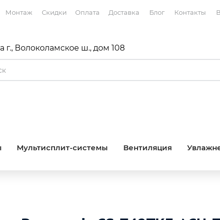
Монтаж
Скидки
Оплата
Доставка
Блог
Контакты
В
 г., Волоколамское ш., дом 108
ы
Мультисплит-системы
Вентиляция
Увлажне