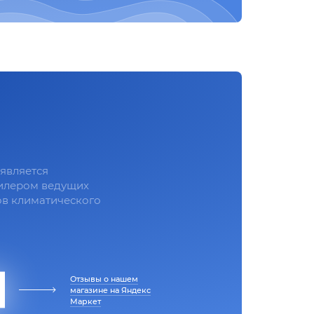
является
илером ведущих
в климатического
Отзывы о нашем
магазине на Яндекс
Маркет