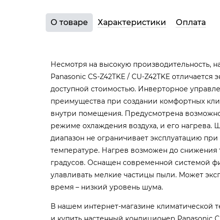
О товаре
Характеристики
Оплата
Несмотря на высокую производительность, 
Panasonic CS-Z42TKE / CU-Z42TKE отличается 
доступной стоимостью. Инверторное управл
преимущества при создании комфортных кли
внутри помещения. Предусмотрена возможнос
режиме охлаждения воздуха, и его нагрева.
диапазон не ограничивает эксплуатацию при
температуре. Нагрев возможен до снижения 
градусов. Оснащен современной системой ф
улавливать мелкие частицы пыли. Может экс
время – низкий уровень шума.
В нашем интернет-магазине климатической 
и купить настенный кондиционер Panasonic CS