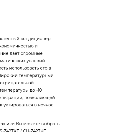
настенный кондиционер
экономичностью и
ение дает огромные
матических условий
ть использовать его в
 Широкий температурный
 отрицательной
температуры до -10
ильтрации, позволяющей
плуатироваться в ночное
техники Вы можете выбрать
-Z42TKE / CU-Z42TKE,