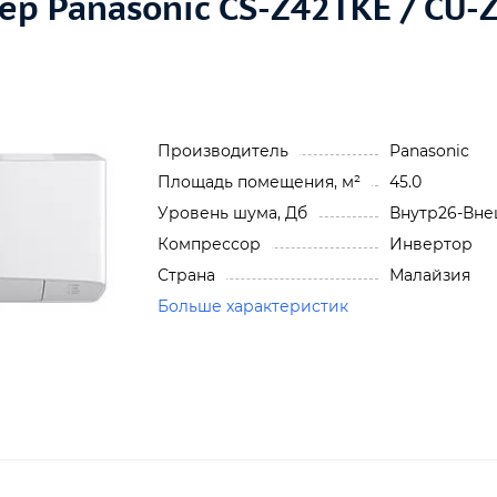
р Panasonic CS-Z42TKE / CU-
Производитель
Panasonic
Площадь помещения, м²
45.0
Уровень шума, Дб
Внутр26-Вн
Компрессор
Инвертор
Страна
Малайзия
Больше характеристик