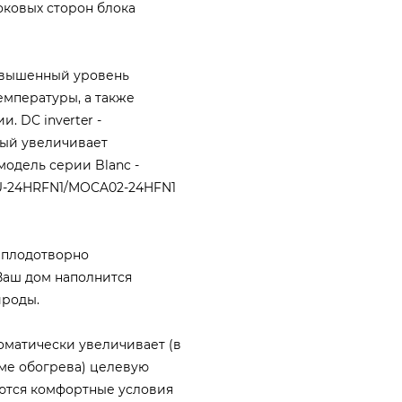
оковых сторон блока
овышенный уровень
мпературы, а также
. DC inverter -
ый увеличивает
одель серии Blanc -
U-24HRFN1/MOCA02-24HFN1
 плодотворно
 Ваш дом наполнится
ироды.
оматически увеличивает (в
ме обогрева) целевую
ются комфортные условия