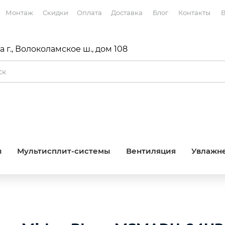
Монтаж
Скидки
Оплата
Доставка
Блог
Контакты
В
 г., Волоколамское ш., дом 108
ы
Мультисплит-системы
Вентиляция
Увлажне