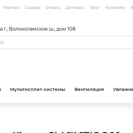
Монтаж
Скидки
Оплата
Доставка
Блог
Контакты
В
 г., Волоколамское ш., дом 108
ы
Мультисплит-системы
Вентиляция
Увлажне