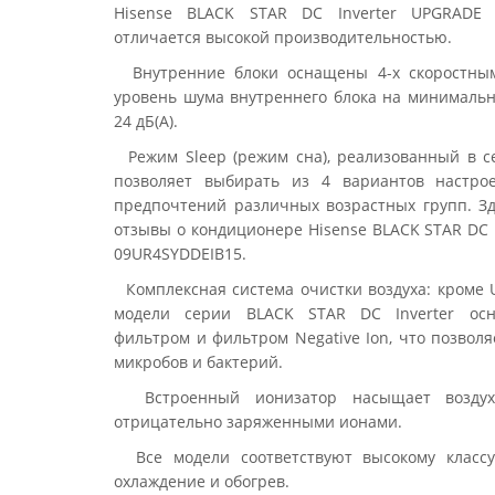
Hisense BLACK STAR DC Inverter UPGRADE 
отличается высокой производительностью.
Внутренние блоки оснащены 4-х скоростным
уровень шума внутреннего блока на минимально
24 дБ(А).
Режим Sleep (режим сна), реализованный в се
позволяет выбирать из 4 вариантов настрое
предпочтений различных возрастных групп. Зд
отзывы о кондиционере Hisense BLACK STAR DC 
09UR4SYDDEIB15.
Комплексная система очистки воздуха: кроме U
модели серии BLACK STAR DC Inverter осн
фильтром и фильтром Negative Ion, что позвол
микробов и бактерий.
Встроенный ионизатор насыщает воздух
отрицательно заряженными ионами.
Все модели соответствуют высокому классу
охлаждение и обогрев.