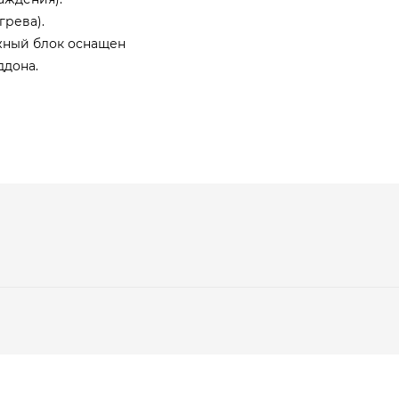
грева).
жный блок оснащен
ддона.