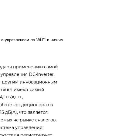
с управлением по Wi-Fi и низким
годаря применению самой
правления DC-Inverter,
 и другим инновационным
remium имеют самый
А+++/A+++.
работе кондиционера на
5 дБ(А), что является
емых на рынке аналогов.
система управления
сутствия регистрирует