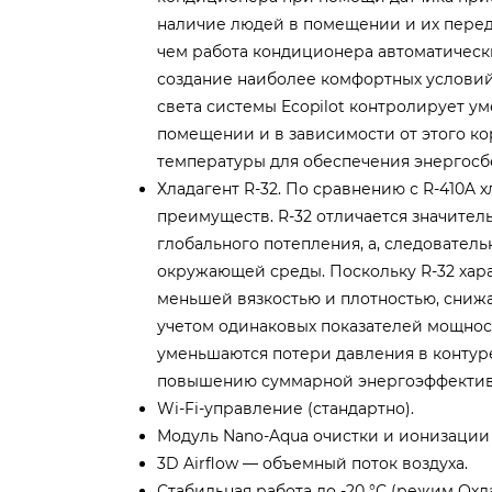
наличие людей в помещении и их перед
чем работа кондиционера автоматическ
создание наиболее комфортных условий
света системы Ecopilot контролирует 
помещении и в зависимости от этого ко
температуры для обеспечения энергос
Хладагент R-32. По сравнению с R-410A х
преимуществ. R-32 отличается значите
глобального потепления, а, следователь
окружающей среды. Поскольку R-32 хар
меньшей вязкостью и плотностью, снижа
учетом одинаковых показателей мощнос
уменьшаются потери давления в контуре,
повышению суммарной энергоэффектив
Wi-Fi-управление (стандартно).
Модуль Nano-Aqua очистки и ионизации 
3D Airflow — объемный поток воздуха.
Стабильная работа до -20 °С (режим Охл