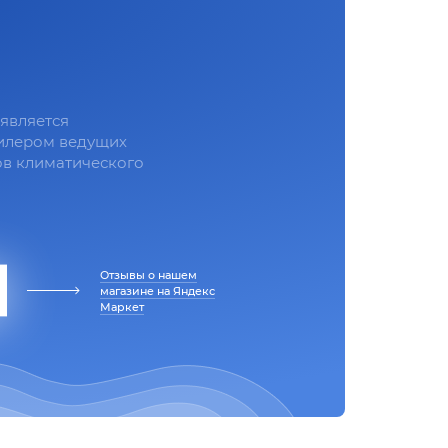
является
илером ведущих
в климатического
Отзывы о нашем
магазине на Яндекс
Маркет