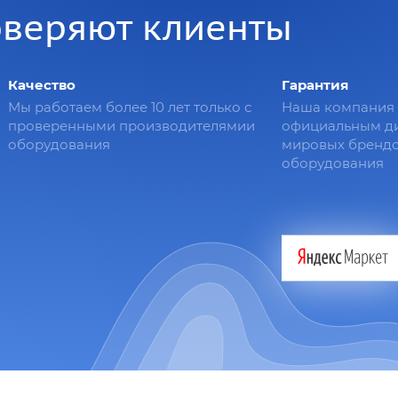
оверяют клиенты
Качество
Гарантия
Мы работаем более 10 лет только с
Наша компания 
проверенными производителямии
официальным д
оборудования
мировых брендо
оборудования