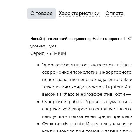
О товаре
Характеристики
Оплата
Новый флагманский кондиционер Haier на фреоне R-32 
уровнем шума.
Серия PREMIUM
Энергоэффективность класса А+++. Бла
современной технологии инверторного у
использованию нового хладагента R-32
технологиям кондиционеры Lightera P
высокий класс энергоэффективности — 
Супертихая работа. Уровень шума при 
сверхнизкой скорости составляет всего 1
наилучшим показателем среди предлага
Функция «Ecopilot». Интеллектуальная 
кондиционера при помощи датчика при