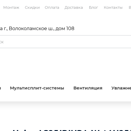
Монтаж
Скидки
Оплата
Доставка
Блог
Контакты
В
 г., Волоколамское ш., дом 108
ы
Мультисплит-системы
Вентиляция
Увлажне