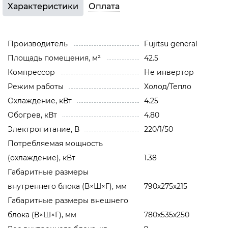
Характеристики
Оплата
Производитель
Fujitsu general
Площадь помещения, м²
42.5
Компрессор
Не инвертор
Режим работы
Холод/Тепло
Охлаждение, кВт
4.25
Обогрев, кВт
4.80
Электропитание, В
220/1/50
Потребляемая мощность
(охлаждение), кВт
1.38
Габаритные размеры
внутреннего блока (В×Ш×Г), мм
790х275х215
Габаритные размеры внешнего
блока (В×Ш×Г), мм
780х535х250