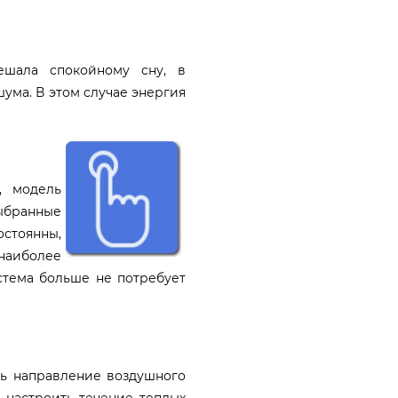
ешала спокойному сну, в
ма. В этом случае энергия
, модель
ыбранные
остоянны,
аиболее
стема больше не потребует
ть направление воздушного