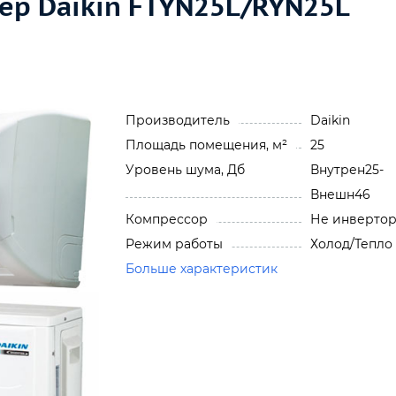
р Daikin FTYN25L/RYN25L
Производитель
Daikin
Площадь помещения, м²
25
Уровень шума, Дб
Внутрен25-
Внешн46
Компрессор
Не инверто
Режим работы
Холод/Тепло
Больше характеристик