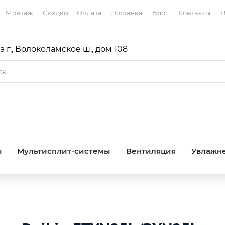
Монтаж
Скидки
Оплата
Доставка
Блог
Контакты
В
 г., Волоколамское ш., дом 108
ы
Мультисплит-системы
Вентиляция
Увлажне