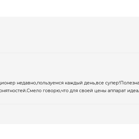
ионер недавно,пользуемся каждый день,все супер!Полезна
онятностей.Смело говорю,что для своей цены аппарат иде