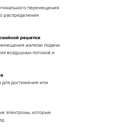
ртикального перемещения
го распределения
юзийной решетки
еремещения жалюзи подачи
ния воздушных потоков и
ра
а для достижения или
ые электроны, которые
ид