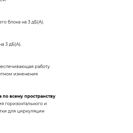
о блока на 3 дБ(А).
 3 дБ(А).
беспечивающая работу
ритмом изменения
 по всему пространству
ия горизонтального и
тки для циркуляции