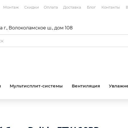
Монтаж
Скидки
Оплата
Доставка
Блог
Контакты
В
 г., Волоколамское ш., дом 108
ы
Мультисплит-системы
Вентиляция
Увлажне