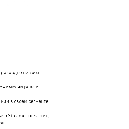
 рекордно низким
2
режимах нагрева и
нкий в своем сегменте
ash Streamer от частиц
хов