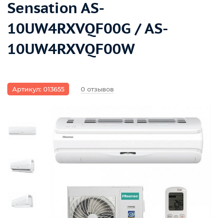
Sensation AS-
10UW4RXVQF00G / AS-
10UW4RXVQF00W
Артикул: 013655
0 отзывов