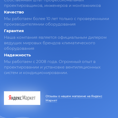
проектировщиков, инженеров и монтажников
Качество
Мы работаем более 10 лет только с проверенными
производителямии оборудования
Гарантия
Наша компания является официальным дилером
ведущих мировых брендов климатического
оборудования
Надежность
Мы работаем с 2008 года. Огромный опыт в
проектировании и установке вентиляционных
систем и кондиционировании.
Отзывы о нашем магазине на Яндекс
Маркет