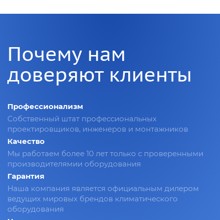
Почему нам
доверяют клиенты
Профессионализм
Собственный штат профессиональных
проектировщиков, инженеров и монтажников
Качество
Мы работаем более 10 лет только с проверенными
производителямии оборудования
Гарантия
Наша компания является официальным дилером
ведущих мировых брендов климатического
оборудования