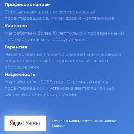
Профессионализм
Собственный штат профессиональных
проектировщиков, инженеров и монтажников
Качество
Мы работаем более 10 лет только с проверенными
производителямии оборудования
Гарантия
Наша компания является официальным дилером
ведущих мировых брендов климатического
оборудования
Надежность
Мы работаем с 2008 года. Огромный опыт в
проектировании и установке вентиляционных
систем и кондиционировании.
Отзывы о нашем магазине на Яндекс
Маркет