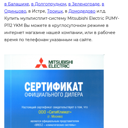
в Балашихе
,
в Долгопрудном
,
в Зеленограде
,
в
Одинцово
, в Истре,
Троицк
, в
Домодедово
и.т.д.
Купить мультисплит-систему Mitsubishi Electric PUMY-
P112 YKM Вы можете в круглосуточном режиме в
интернет магазине нашей компании, или в рабочее
время по телефонам указанным на сайте.