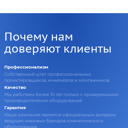
Почему нам
доверяют клиенты
Профессионализм
Собственный штат профессиональных
проектировщиков, инженеров и монтажников
Качество
Мы работаем более 10 лет только с проверенными
производителямии оборудования
Гарантия
Наша компания является официальным дилером
ведущих мировых брендов климатического
оборудования