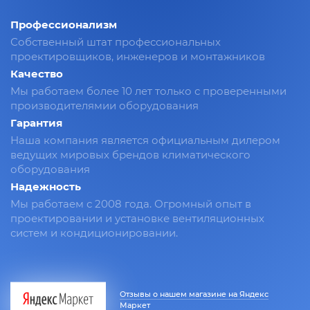
Профессионализм
Собственный штат профессиональных
проектировщиков, инженеров и монтажников
Качество
Мы работаем более 10 лет только с проверенными
производителямии оборудования
Гарантия
Наша компания является официальным дилером
ведущих мировых брендов климатического
оборудования
Надежность
Мы работаем с 2008 года. Огромный опыт в
проектировании и установке вентиляционных
систем и кондиционировании.
Отзывы о нашем магазине на Яндекс
Маркет