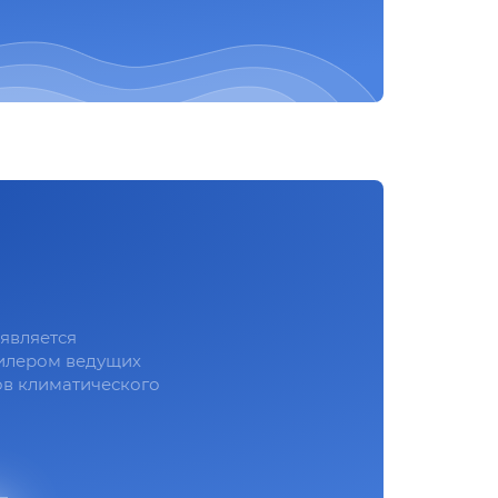
является
илером ведущих
в климатического