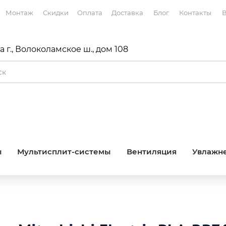
Монтаж
Скидки
Оплата
Доставка
Блог
Контакты
В
 г., Волоколамское ш., дом 108
ы
Мультисплит-системы
Вентиляция
Увлажне