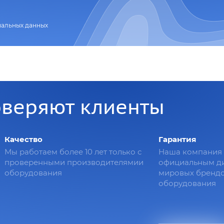
нальных данных
оверяют клиенты
Качество
Гарантия
Мы работаем более 10 лет только с
Наша компания 
проверенными производителямии
официальным д
оборудования
мировых брендо
оборудования