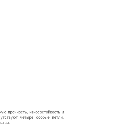
кую прочность, износостойкость и
сутствуют четыре особые петли,
ство.