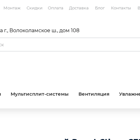
Монтаж
Скидки
Оплата
Доставка
Блог
Контакты
В
 г., Волоколамское ш., дом 108
ы
Мультисплит-системы
Вентиляция
Увлажне