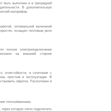
т быть выполнен и в трехрядной
дительности. В дополнительную
ческий калорифер.
работой, оптимальной величиной
коростях, оснащен тепловым реле
ует полное электроподключение
сположен на внешней стороне
с огнестойкости, в сочетании с
ень простым в эксплуатации. В
установить обратно. Расположен в
ния теплообменника.
 через которую легко подключить