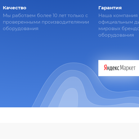
Качество
Гарантия
Мы работаем более 10 лет только с
Наша компания 
проверенными производителямии
официальным д
оборудования
мировых брендо
оборудования