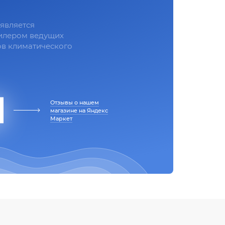
является
илером ведущих
в климатического
Отзывы о нашем
магазине на Яндекс
Маркет