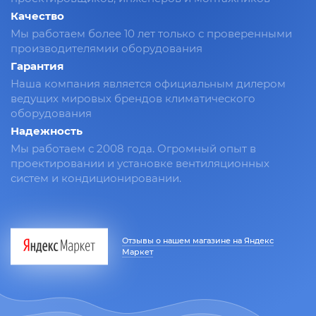
Качество
Мы работаем более 10 лет только с проверенными
производителямии оборудования
Гарантия
Наша компания является официальным дилером
ведущих мировых брендов климатического
оборудования
Надежность
Мы работаем с 2008 года. Огромный опыт в
проектировании и установке вентиляционных
систем и кондиционировании.
Отзывы о нашем магазине на Яндекс
Маркет