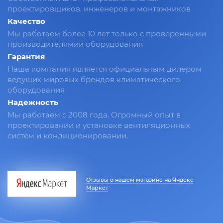
проектировщиков, инженеров и монтажников
Качество
Мы работаем более 10 лет только с проверенными
производителямии оборудования
Гарантия
Наша компания является официальным дилером
ведущих мировых брендов климатического
оборудования
Надежность
Мы работаем с 2008 года. Огромный опыт в
проектировании и установке вентиляционных
систем и кондиционировании.
Отзывы о нашем магазине на Яндекс
Маркет