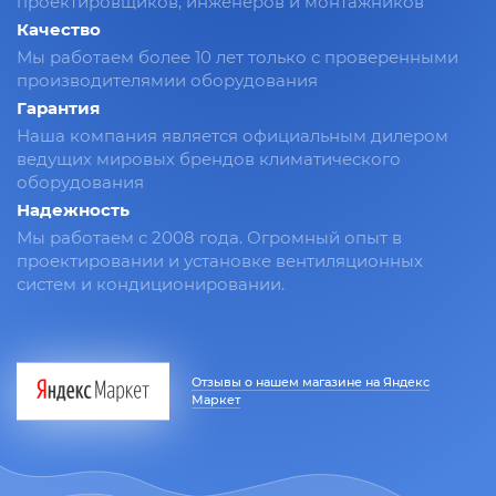
проектировщиков, инженеров и монтажников
Качество
Мы работаем более 10 лет только с проверенными
производителямии оборудования
Гарантия
Наша компания является официальным дилером
ведущих мировых брендов климатического
оборудования
Надежность
Мы работаем с 2008 года. Огромный опыт в
проектировании и установке вентиляционных
систем и кондиционировании.
Отзывы о нашем магазине на Яндекс
Маркет