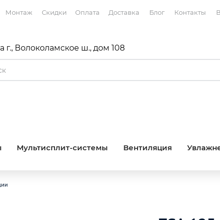
Монтаж
Скидки
Оплата
Доставка
Блог
Контакты
В
 г., Волоколамское ш., дом 108
ы
Мультисплит-системы
Вентиляция
Увлажне
ции