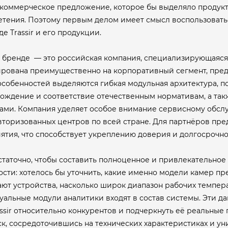
 коммерческое предложение, которое бы выделяло продукт
етения. Поэтому первым делом имеет смысл воспользоватьс
 Trassir и его продукции.
о бренде — это российская компания, специализирующаяся
рована преимущественно на корпоративный сегмент, пред
особенностей выделяются гибкая модульная архитектура, п
ождение и соответствие отечественным нормативам, а так
ами. Компания уделяет особое внимание сервисному обсл
авторизованных центров по всей стране. Для партнёров п
тия, что способствует укреплению доверия и долгосрочно
аточно, чтобы составить полноценное и привлекательное
ти: хотелось бы уточнить, какие именно модели камер пр
т устройства, насколько широк диапазон рабочих темпера
туальные модули аналитики входят в состав системы. Эти д
ssir относительно конкурентов и подчеркнуть её реальны
, сосредоточившись на технических характеристиках и уни