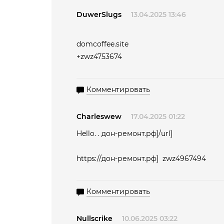
DuwerSlugs
13.04.2025 13:46
domcoffee.site
+zwz4753674
Комментировать
Charleswew
17.04.2025 01:22
Hello. . дон-ремонт.рф]/url]
https://дон-ремонт.рф] zwz4967494
Комментировать
Nullscrike
10.06.2025 03:22