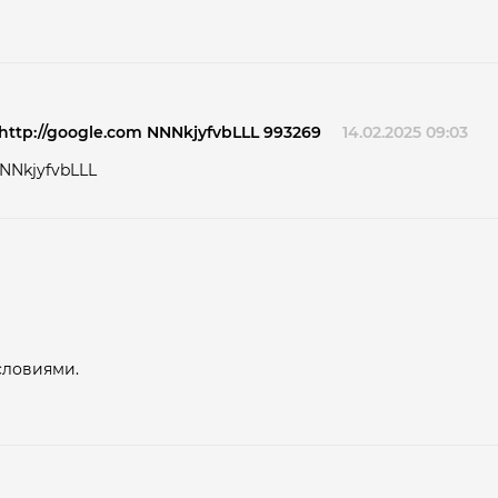
s: http://google.com NNNkjyfvbLLL 993269
14.02.2025 09:03
 NNNkjyfvbLLL
словиями.