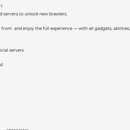
??
d servers to unlock new brawlers.
awl from and enjoy the full experience — with all gadgets, abiliti
cial servers
ed