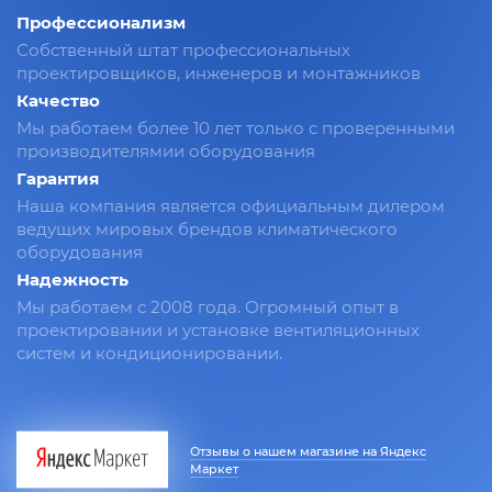
Профессионализм
Собственный штат профессиональных
проектировщиков, инженеров и монтажников
Качество
Мы работаем более 10 лет только с проверенными
производителямии оборудования
Гарантия
Наша компания является официальным дилером
ведущих мировых брендов климатического
оборудования
Надежность
Мы работаем с 2008 года. Огромный опыт в
проектировании и установке вентиляционных
систем и кондиционировании.
Отзывы о нашем магазине на Яндекс
Маркет