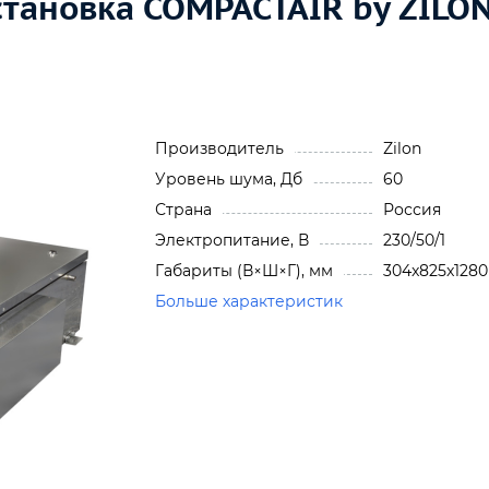
тановка COMPACTAIR by ZILO
Производитель
Zilon
Уровень шума, Дб
60
Страна
Россия
Электропитание, В
230/50/1
Габариты (В×Ш×Г), мм
304x825x1280
Больше характеристик