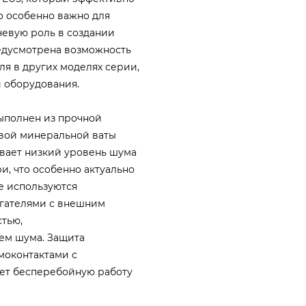
о особенно важно для
чевую роль в создании
едусмотрена возможность
я в других моделях серии,
 оборудования.
ыполнен из прочной
овой минеральной ваты
ивает низкий уровень шума
, что особенно актуально
е используются
гателями с внешним
стью,
ем шума. Защита
моконтактами с
ует бесперебойную работу