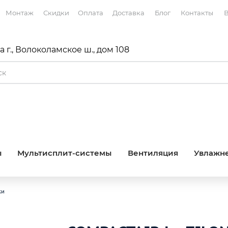
Монтаж
Скидки
Оплата
Доставка
Блог
Контакты
В
 г., Волоколамское ш., дом 108
ы
Мультисплит-системы
Вентиляция
Увлажне
ки