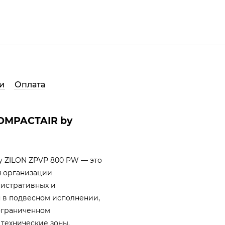
и
Оплата
COMPACTAIR by
y ZILON ZPVP 800 PW — это
я организации
нистративных и
 в подвесном исполнении,
 ограниченном
 технические зоны.