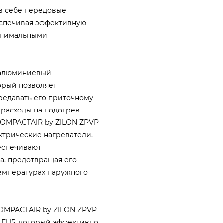
в себе передовые
еспечивая эффективную
минимальными
 алюминиевый
орый позволяет
редавать его приточному
 расходы на подогрев
 COMPACTAIR by ZILON ZPVP
ктрические нагреватели,
еспечивают
а, предотвращая его
емпературах наружного
COMPACTAIR by ZILON ZPVP
 EU5, который эффективно