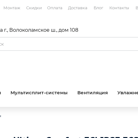
Монтаж
Скидки
Оплата
Доставка
Блог
Контакты
В
 г., Волоколамское ш., дом 108
ы
Мультисплит-системы
Вентиляция
Увлажне
ы