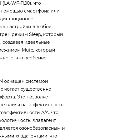
(LA-WF-TL10), что
С помощью смартфона или
о дистанционно
ые настройки в любое
трен режим Sleep, который
, создавая идеальные
 режимом Mute, который
ного, что особенно
PN оснащен системой
помогает существенно
форта. Это позволяет
не влияя на эффективность
гоэффективности A/A, что
ологичность. Хладагент
является озонобезопасным и
ными хладагентами, что