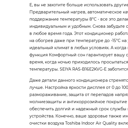
E, вы не захотите больше использовать други
Предварительный нагрев, автоматическое ка
поддержание температуры 8°C - все это дела
индивидуальным и удобным. Снова забудьте 
в любое время года. Этот кондиционер работа
на обогрев даже при температуре до -15°C на
идеальный климат в любых условиях. А когда 
функция Комфортный сон гарантирует вашу 
время, когда ночью приходилось просыпатьс
температуры. SEIYA RAS-B16E2KVG-E заботится 
Даже детали данного кондиционера стремятс
лучше. Настройка яркости дисплея от 0 до 10
размораживание, защита от перепадов напря
молниезащиты и антикоррозийное покрытие к
обеспечить долгий и надежный срок службы
устройства. Конечно, ваше здоровье также и
очистки воздуха Toshiba Indoor Air Quality вклю