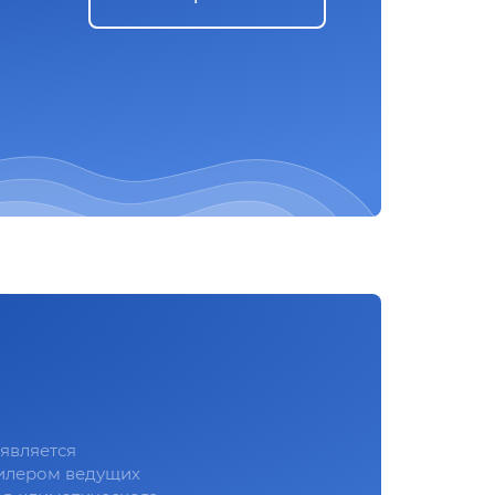
является
илером ведущих