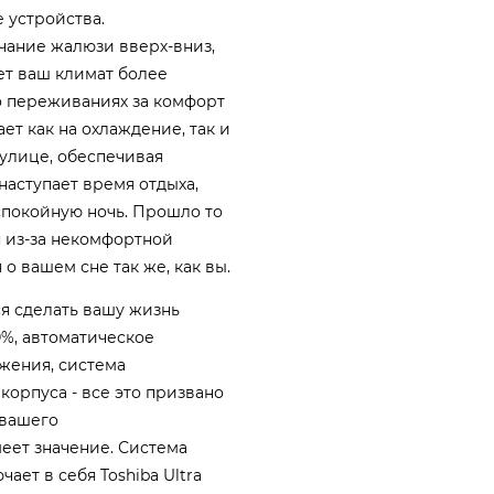
е устройства.
чание жалюзи вверх-вниз,
ет ваш климат более
о переживаниях за комфорт
ет как на охлаждение, так и
 улице, обеспечивая
наступает время отдыха,
спокойную ночь. Прошло то
я из-за некомфортной
о вашем сне так же, как вы.
я сделать вашу жизнь
0%, автоматическое
жения, система
орпуса - все это призвано
 вашего
меет значение. Система
чает в себя Toshiba Ultra