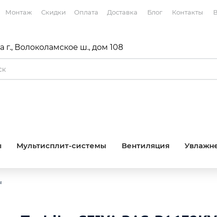
Монтаж
Скидки
Оплата
Доставка
Блог
Контакты
В
 г., Волоколамское ш., дом 108
ы
Мультисплит-системы
Вентиляция
Увлажне
ы