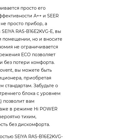
ивается просто его
ффективности А++ и SEER
о не просто прибор, а
SEIYA RAS-B16E2KVG-E, вы
м помещении, но и вносите
номия не ограничивается
режения ECO позволяет
 без потери комфорта.
vent, вы можете быть
диционера, приобретая
м стандартам. Забудьте о
реннего блока с уровнем
А) позволит вам
Даже в режиме Hi POWER
вероятно тихим,
сть без дискомфорта.
остью SEIYA RAS-B16E2KVG-