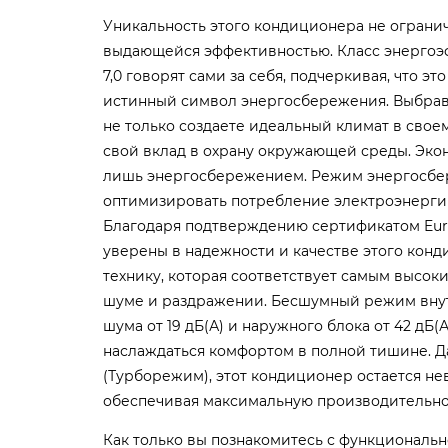
Уникальность этого кондиционера не огранич
выдающейся эффективностью. Класс энергоэ
7,0 говорят сами за себя, подчеркивая, что эт
истинный символ энергосбережения. Выбрав 
не только создаете идеальный климат в свое
свой вклад в охрану окружающей среды. Эко
лишь энергосбережением. Режим энергосбе
оптимизировать потребление электроэнергии
Благодаря подтверждению сертификатом Euro
уверены в надежности и качестве этого кон
технику, которая соответствует самым высоки
шуме и раздражении. Бесшумный режим внут
шума от 19 дБ(А) и наружного блока от 42 дБ(
наслаждаться комфортом в полной тишине. 
(Турборежим), этот кондиционер остается не
обеспечивая максимальную производительно
Как только вы познакомитесь с функциональн