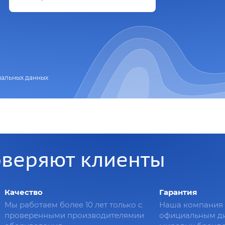
нальных данных
оверяют клиенты
Качество
Гарантия
Мы работаем более 10 лет только с
Наша компания 
проверенными производителямии
официальным д