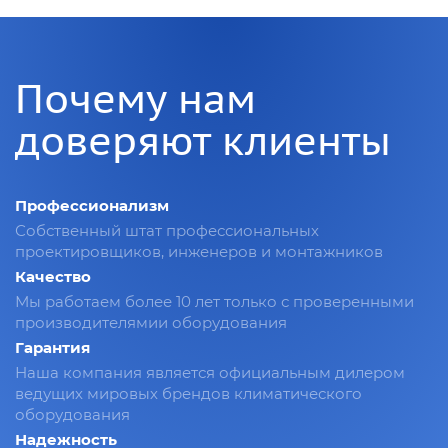
Почему нам
доверяют клиенты
Профессионализм
Собственный штат профессиональных
проектировщиков, инженеров и монтажников
Качество
Мы работаем более 10 лет только с проверенными
производителямии оборудования
Гарантия
Наша компания является официальным дилером
ведущих мировых брендов климатического
оборудования
Надежность