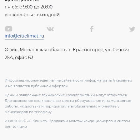
пн-сб: с 9:00 до 20:00
воскресенье: выходной
info@citiclimat.ru
Офис: Московская область, г. Красногорск, ул. Речная
25А, офис 63
Информация, размещенная на сайте, носит информативный характер
и не является публичной офертой.
Цены и заявленные технические характеристики могут отличаться.
Для выяснения окончательных цен на оборудование и на монтажные
работы, их доставка и порядок оплаты обязательно уточняйте у
менеджеров по телефону.
2008-2026 © «С-Климат» Продажа и монтаж кондиционеров и систем
вентиляции