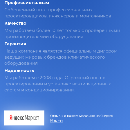
Профессионализм
Собственный штат профессиональных
проектировщиков, инженеров и монтажников
Качество
Мы работаем более 10 лет только с проверенными
производителямии оборудования
Гарантия
Наша компания является официальным дилером
ведущих мировых брендов климатического
оборудования
Надежность
Мы работаем с 2008 года. Огромный опыт в
проектировании и установке вентиляционных
систем и кондиционировании.
Отзывы о нашем магазине на Яндекс
Маркет